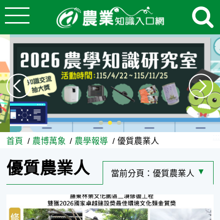
:::
跳到主要內容
優質農業人 - 農業知識入口網
:::
首頁
農博萬象
農學報導
優質農業人
優質農業人
當前分頁：
優質農業人
選擇其
羅東林業文化園區二案修復工程 雙獲2026國家卓越建設