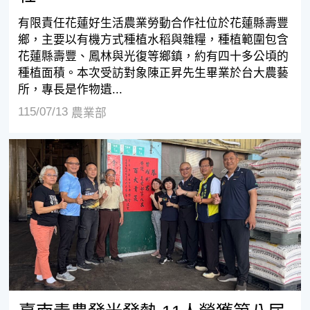
有限責任花蓮好生活農業勞動合作社位於花蓮縣壽豐
鄉，主要以有機方式種植水稻與雜糧，種植範圍包含
花蓮縣壽豐、鳳林與光復等鄉鎮，約有四十多公頃的
種植面積。本次受訪對象陳正昇先生畢業於台大農藝
所，專長是作物遺...
115/07/13
農業部
臺南青農發光發熱 11人榮獲第八屆百大青農殊榮