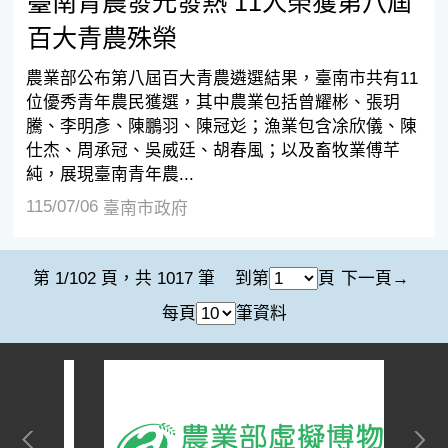
臺南青農發光發熱 11人榮獲第八屆
百大青農殊榮
農業部公布第八屆百大青農遴選結果，臺南市共有11
位優秀青年農民獲選，其中農業包括曾耀彬、張玥
騰、李明彥、陳鵬羽、陳冠彣；漁業包含凃欣儀、陳
仕杰、周承冠、吳威廷、胡春風；以及畜牧業傅芊
純，展現臺南青年農...
115/07/06
臺南市政府
第 1/102 頁，共 1017 筆
到第
頁
下一頁
每頁
筆資料