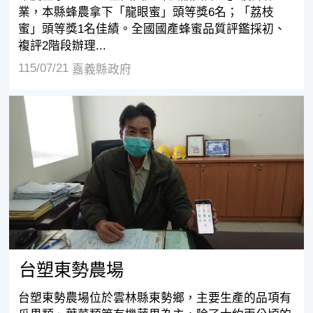
業，本縣蜂農拿下「龍眼蜜」頭等獎6名；「荔枝
蜜」頭等獎1名佳績。全國國產蜂蜜品質評鑑採初、
複評2階段辦理...
115/07/21
嘉義縣政府
台塑東勢農場
台塑東勢農場
台塑東勢農場位於雲林縣東勢鄉，主要生產的品項有