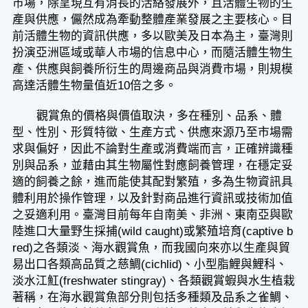
市場，除呈現互有消長的活絡發展外，且活體生物的生
產與供應，儼然成為牽動整體產業發展之主要核心。目
前活體生物的資訊供應，多以歐美及日本為主，臺灣則
扮演亞洲區域或華人市場的信息中心，而隨活體生物生
產、供應與飼養所衍生的周邊商品與消費市場，則規模
高達活體生物量值近10倍之多。
觀賞魚的價格與價值取決，多在種別、品系、體
型、性別、形質特徵、生產方式、供應來源乃至市場需
求與偏好，因此不論對生產或消費端而言，正確辨識種
別與品系，並藉由其生物屬性對應飼養管理，在穩定妥
適的飼養之餘，進而能使其配對繁殖，多為生物資訊具
體利用於操作管理，以及針對商品進行資訊或技術加值
之妥適利用。臺灣目前每年自南美、非洲、東南亞與歐
陸進口大量野生採捕(wild caught)或繁殖培育(captive b
red)之各類淡、海水觀賞魚，而我國向來亦以生產與貿
易出口各類高品質之慈鯛(cichlid)、小型脂鯉與鯉科、
淡水江魟(freshwater stingray)、各類觀賞蝦與水生植栽
著稱，在海水觀賞魚部分則包括多種類及品系之雀鯛、