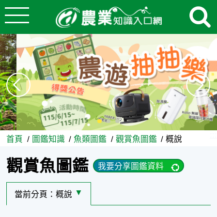
:::
跳到主要內容
概說 - 農業知識入口網
:::
首頁
圖鑑知識
魚類圖鑑
觀賞魚圖鑑
概說
觀賞魚圖鑑
我要分享圖鑑資料
當前分頁：
概說
選擇其他分頁