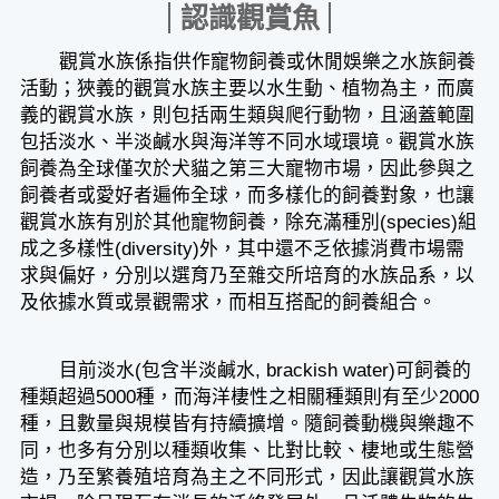
認識觀賞魚
觀賞水族係指供作寵物飼養或休閒娛樂之水族飼養
活動；狹義的觀賞水族主要以水生動、植物為主，而廣
義的觀賞水族，則包括兩生類與爬行動物，且涵蓋範圍
包括淡水、半淡鹹水與海洋等不同水域環境。觀賞水族
飼養為全球僅次於犬貓之第三大寵物市場，因此參與之
飼養者或愛好者遍佈全球，而多樣化的飼養對象，也讓
觀賞水族有別於其他寵物飼養，除充滿種別(species)組
成之多樣性(diversity)外，其中還不乏依據消費市場需
求與偏好，分別以選育乃至雜交所培育的水族品系，以
及依據水質或景觀需求，而相互搭配的飼養組合。
目前淡水(包含半淡鹹水, brackish water)可飼養的
種類超過5000種，而海洋棲性之相關種類則有至少2000
種，且數量與規模皆有持續擴增。隨飼養動機與樂趣不
同，也多有分別以種類收集、比對比較、棲地或生態營
造，乃至繁養殖培育為主之不同形式，因此讓觀賞水族