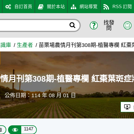
自訂首頁
關於本站
網站導覽
RSS 訂閱
找發
醫專欄 紅棗葉斑症狀發生原因
問
知識庫
生產者
苗栗場農情月刊第308期-植醫專欄 紅
情月刊第308期-植醫專欄 紅棗葉斑
皇
公佈日期：114 年 08 月 01 日
1147
章