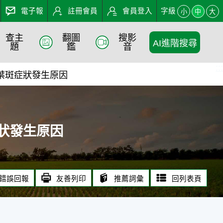
電子報
註冊會員
會員登入
字級
小
中
大
查主
翻圖
搜影
AI進階搜尋
 - 農業知識入口網
題
鑑
音
:::
棗葉斑症狀發生原因
症狀發生原因
錯誤回報
友善列印
推薦詞彙
回列表頁