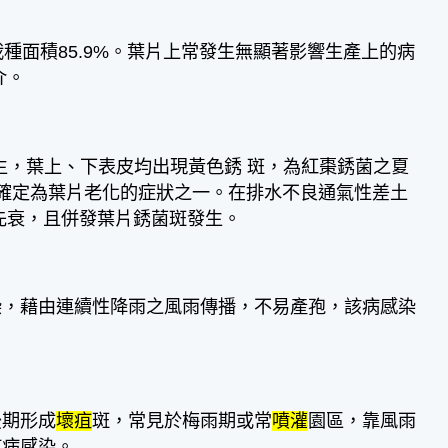
種面積85.9%。葉片上常發生無顯著影響生產上的病
介。
發生，葉上、下表皮均出現黃色銹 斑，為紅棗銹菌之夏
前確定為葉片老化的症狀之一。在排水不良通氣性差土
先衰，且併發葉片銹菌斑發生。
染，藉由連續性降雨之風雨傳播，不易產孢，該病感染
後期形成
壞疽
斑，常見於梅雨期或常
噴灌
園區，靠風雨
疽病感染。