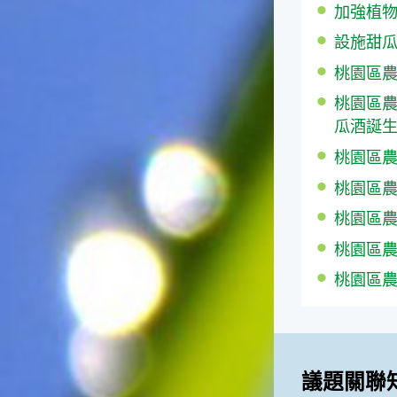
加強植
徵。☆節氣生活大暑節氣裡，
重要的民俗節慶首推農曆六月
設施甜瓜
十五日的「半年節」。由於農
曆六月十五日是全年的一半，
桃園區農情
所以在這一天拜完神明後，全
桃園區農
家會一起吃「半年圓」，而
「半年圓」是用糯米磨成粉再
瓜酒誕
和上紅麵搓成的，大多會煮成
桃園區農情月
甜食來品嚐，象徵意義是團圓
與甜蜜喔！☆節氣俗諺1.「大
桃園區農情
暑熱不透，大水風颱到」這句
俗諺的意思是：大暑這一天如
桃園區農情
果不熱，就表示氣候不順，今
桃園區農情
年內必須特別注意水災或風
災，以免影響到農作物的收成
桃園區農情
喔！2.「熱在大小暑，好有雷
陣雨」這句俗諺的意思是：
大、小暑時節，炎夏天氣常常
熱得讓人受不了，還好常會有
午後雷陣雨出現，藉此舒緩了
議題關聯
炎夏所帶來的酷熱。