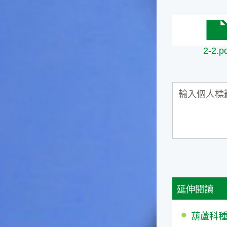
影響很大。☆節氣小漁夫在這
個時節，台灣周圍的海域大多
2-2.pdf
佈滿暖水魚群，如：東北海域
有魷魚，基隆外海有小卷、赤
2-2.p
宗，彰化海域則有黃鰭鯛等漁
獲。這些都是漁夫們漁獲的重
點海域喔！不過，夏天吃海鮮
除了享受美味之外，一定要相
當重視保鮮和衛生的問題，因
為溫度太高容易發生食物腐
化、變質的問題。若是吃了不
新鮮、不乾淨的東西，可是會
生病的喲！☆節氣小園丁有句
話說「大暑吃鳳梨」，表示這
個時節的鳳梨最好吃，味道最
甜美，是品嚐的好時機喔！鳳
梨不僅是水果，它也被當成烹
延伸閱讀
調菜餚時的甜美食材，十分可
口。鳳梨的閩南語發音和「旺
來」雷同，所以也被用來作為
葫蘆科種子K
祈求平安吉祥、生意興隆的象