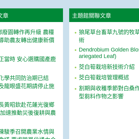
文章
主題館關聯文章
檳榔廢園轉作再升級 農糧
狼尾草台畜草九號的牧
導助農友轉出健康新價
術
Dendrobium Golden Blo
ariegated Leaf)
正當時 安心選購國產鹿
茭白筍栽培新技術介紹
茭白筍栽培管理概述
化學共同防治期已結
及龍眼盛花期請停止施
割期與收穫季節對白桑
型芻料作物之影響
長黃昭欽赴花蓮光復鄉
諾加速推動災後復耕與農
陳駿季召開農業水情與