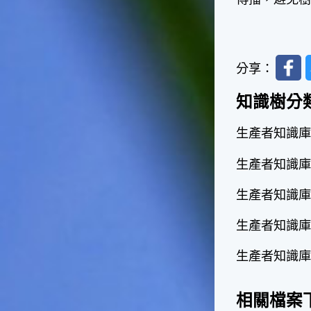
天氣十分酷熱，很多人因為熱
到受不了，就不顧面子把衣服
脫掉，這樣子不但不禮貌，也
失去君子風範了。在夏天裡，
Faceb
午後下場雷陣雨是稀鬆平常
分享：
的，不過如果連著好幾天都沒
有下雷陣雨的話，可就要注意
知識樹分
天氣預報，看看是否有颱風要
來了，並且做好防颱準備。因
生產者知識庫 
為這個時節是颱風最頻繁的時
節，而這種情形是颱風即將大
生產者知識庫
舉來襲的警訊喔！☆節氣小農
夫這個時節是二期水稻插秧的
好時機，所以田區所需要的水
生產者知識庫
量會增加，如果在這時候發生
乾旱缺水的情形，就會迫使農
生產者知識庫
夫們休耕。相反的，如果因颱
風來襲帶來過多的雨水，就會
生產者知識庫 
毀掉農夫們辛苦栽種的作物。
所以民間有「大暑大落大死，
無落無死」這句諺語，表示大
相關檔案
暑時節的雨水量對稻作的生長