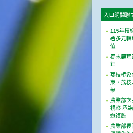
入口網關聯
115年
署多元輔
值
春末鹿茸
茸
荔枝椿象
束，荔枝
藥
農業部次
視察 承
遊復甦
農業部長