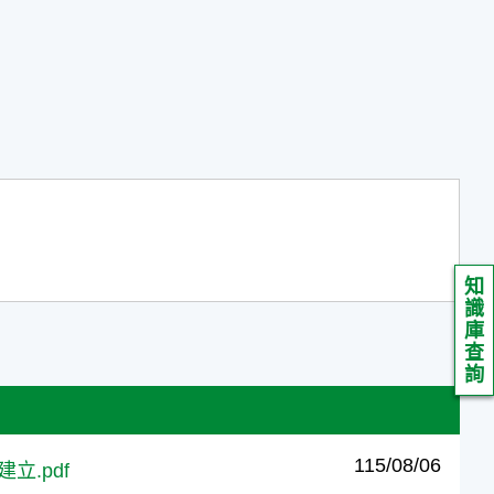
知
識
庫
查
詢
115/08/06
建立.pdf