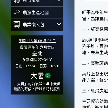
農博萬象
紅棗為多年生
農漁生產地圖
害，為讓農民
農業懶人包
一、紅棗銹
於6月後零星
民國 115 年 08 月 06 日
孢子堆，夏孢
農曆 丙午年 六月廿四
壤、未草生
臺北
多雲時陰 27~34 ℃
二、棗輪斑
日出：05:24
日落：18:36
葉片上會出
大暑
?
能力弱，鮮
「大暑」的前後是一年中天氣
最熱的時候，所以會特別感到
三、紅棗炭
氣候炙熱難耐。有句俗話「小
暑大暑無君子」，它的意思是
主要感染幼
說：小暑、大暑這兩個節氣的
傳播，避免