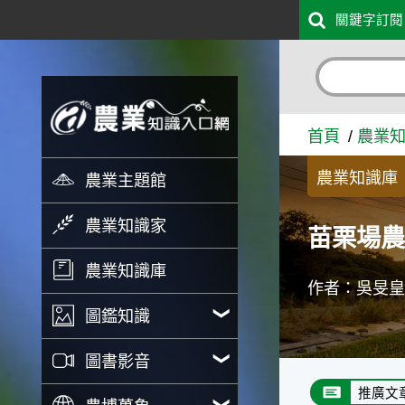
:::
關鍵字訂閱
跳到主要內容
苗栗場農情月刊第308期-植
首頁
農業
農業知識庫
農業主題館
農業知識家
苗栗場農
農業知識庫
作者：吳旻
圖鑑知識
圖書影音
推廣文