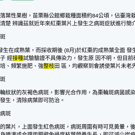
落葉性果樹，苗栗縣公館鄉栽種面積約84公頃，佔臺灣栽
清楚 辨識茲就近年來紅棗葉片上發生之病斑症狀進行簡
菌斑
發生在成熟葉，而採收期後 (8月)於紅棗的成熟葉全面 
子 經
接種
試驗驗證不具傳染力，發生原 因不明，但目
栽培、頻繁施肥、強
整枝
田 區，均觀察到會誘使葉片未老
病斑
現輪紋狀的灰褐色病斑，影響光合作用，為棗輪斑病菌感
少發生，清除病葉即可防治。
疽病斑
嫩的葉片，上面發生紅色病斑，病斑周圍有時可見黃暈，
樹身噴灌或合理用肥避免過度枝葉營養生長，即可減少炭