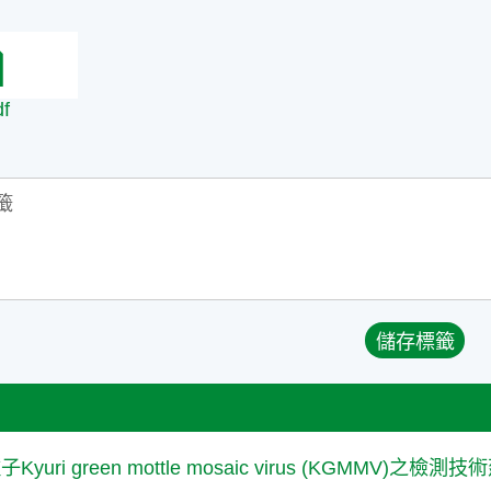
df
yuri green mottle mosaic virus (KGMMV)之檢測技術