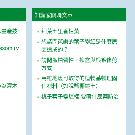
知識家關聯文章
草量產技
細葉七里香枯黃
想請問芭樂的葉子變紅是什麼原
ssom (V
因造成的？
請問藍柏習性、換盆與根系修剪
方式
高雄地區可取得的植物基物理固
作為灌木
化材料（如脫鹽椰纖土）
桃子葉子變這樣 要噴什麼藥防治