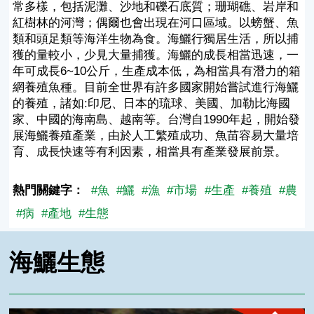
常多樣，包括泥灘、沙地和礫石底質；珊瑚礁、岩岸和
紅樹林的河灣；偶爾也會出現在河口區域。以螃蟹、魚
類和頭足類等海洋生物為食。海鱺行獨居生活，所以捕
獲的量較小，少見大量捕獲。海鱺的成長相當迅速，一
年可成長6~10公斤，生產成本低，為相當具有潛力的箱
網養殖魚種。目前全世界有許多國家開始嘗試進行海鱺
的養殖，諸如:印尼、日本的琉球、美國、加勒比海國
家、中國的海南島、越南等。台灣自1990年起，開始發
展海鱺養殖產業，由於人工繁殖成功、魚苗容易大量培
育、成長快速等有利因素，相當具有產業發展前景。
熱門關鍵字：
#魚
#鱺
#漁
#市場
#生產
#養殖
#農
#病
#產地
#生態
海鱺生態