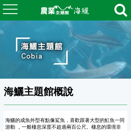
:::
跳到主要內容
農業知識入口網
:::
海鱺主題館概說
海鱺的成魚外型有點像鯊魚，喜歡跟著大型的魟魚一同
游動 ，一般棲息深度不超過兩百公尺。棲息的環境非