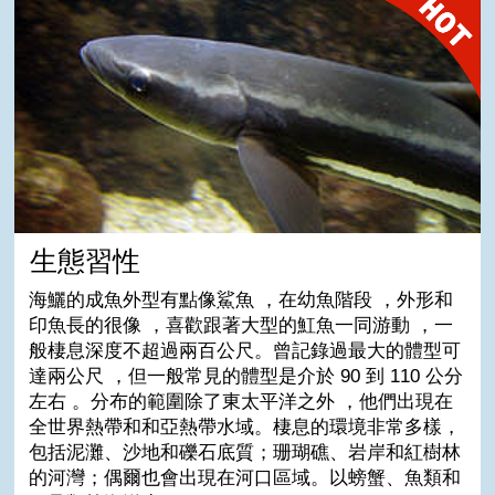
生態習性
生態習性
海鱺的成魚外型有點像鯊魚 ，在幼魚階段 ，外形和
印魚長的很像 ，喜歡跟著大型的魟魚一同游動 ，一
般棲息深度不超過兩百公尺。曾記錄過最大的體型可
達兩公尺 ，但一般常見的體型是介於 90 到 110 公分
左右 。分布的範圍除了東太平洋之外 ，他們出現在
全世界熱帶和和亞熱帶水域。棲息的環境非常多樣，
包括泥灘、沙地和礫石底質；珊瑚礁、岩岸和紅樹林
的河灣；偶爾也會出現在河口區域。以螃蟹、魚類和