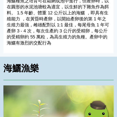
海鱺種魚之培育可在箱網或池中進行，但產卵時，以
在圓形的水泥池塘較為適宜，以生鮮的下雜魚作為餌
料。 1.5 年齡、體重 12 公斤以上的海鱺 ，即具有生
殖能力 ，在黃昏時產卵，以開始產卵後的第 1 年之
生殖力最強，雌雄配對以 1:1 最佳，每尾母魚 1 年可
產卵 3 - 4 次，每次生產約 3 公斤的受精卵，每公斤
的受精卵約 55 萬粒，為高生殖力的魚種。產卵中的
海鱺有激烈的交配行為
海鱺漁樂
海鱺漁樂