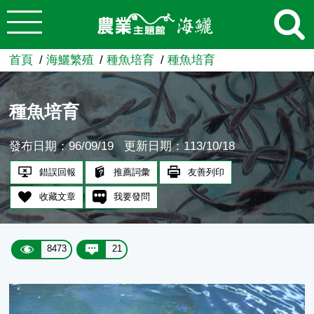
:::
跳到主要內容
農業知識入口網
首頁
海鱺繁殖
種魚培育
種魚培育
種魚培育
發布日期：96/09/19
更新日期：113/10/18
錯誤回報
推薦詞彙
友善列印
收藏文章
我要發問
8473
21