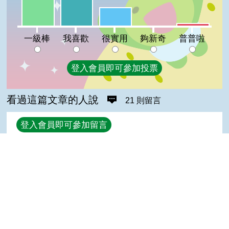
我喜歡:30%
很實用:19%
普普啦:3%
夠新奇:0%
一級棒
我喜歡
很實用
夠新奇
普普啦
登入會員即可參加投票
看過這篇文章的人說
21 則留言
回覆
登入會員即可參加留言
Ray,Li(高手級會員)發表於 115/07/15
新奇
Top
Malain(達人級會員)發表於 114/09/14
很棒
William Su(進階級會員)發表於 114/08/27