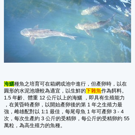
海鱺
種魚之培育可在箱網或池中進行，但產卵時，以在
圓形的水泥池塘較為適宜，以生鮮的
下雜魚
作為餌料。
1.5 年齡、體重 12 公斤以上的海鱺 ，即具有生殖能力
，在黃昏時產卵，以開始產卵後的第 1 年之生殖力最
強，雌雄配對以 1:1 最佳，每尾母魚 1 年可產卵 3 - 4
次，每次生產約 3 公斤的受精卵，每公斤的受精卵約 55
萬粒，為高生殖力的魚種。