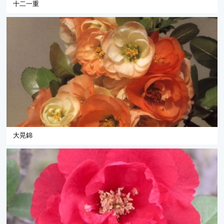
十二一重
大晃錦