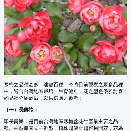
寒梅之品種甚多，達數百種，今將目前觀察之眾多品種
中，適合台灣地區栽培，生育健壯，花之型色優雅討喜
的品種介紹於后，以供選購之參考：
（一）長壽祿：
即長壽樂，是目前台灣地區寒梅盆花生產最主要之品
種。株型屬直立主幹型，植株越健壯越容易開花，花為