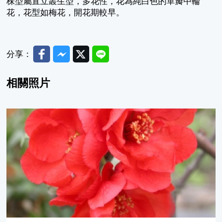
株型屬直立叢生型，多花性，花為純白色的單瓣中輪
花，花型如梅花，開花期較早。
Facebook
Messenger
Twitter
Line
分享：
相關照片