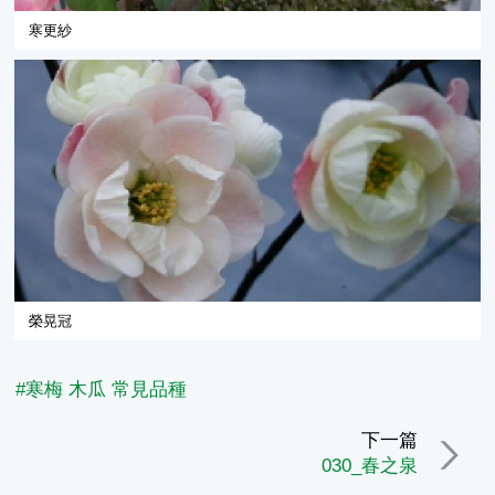
寒更紗
榮晃冠
#寒梅 木瓜 常見品種
下一篇
030_春之泉