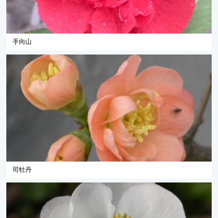
手向山
司牡丹