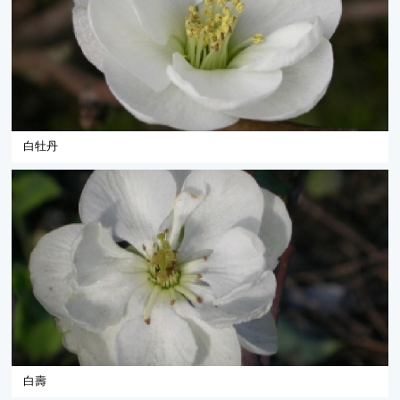
白牡丹
白壽