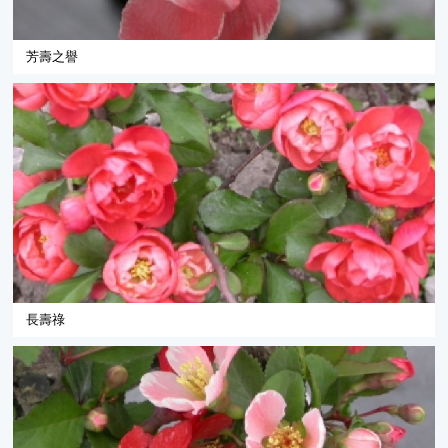
芳壽之譽
長壽祿