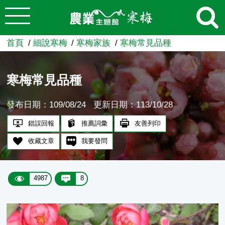
:::
跳到主要內容
農業知識入口網
首頁
細說寒梅
寒梅家族
寒梅常見品種
寒梅常見品種
發布日期：109/08/24
更新日期：113/10/28
錯誤回報
推薦詞彙
友善列印
收藏文章
我要發問
4987
8