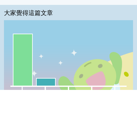
大家覺得這篇文章
一級棒:88%
我喜歡:13%
很實用:0%
夠新奇:0%
普普啦:0%
一級棒
我喜歡
很實用
夠新奇
普普啦
登入會員即可參加投票
Top
看過這篇文章的人說
3 則留言