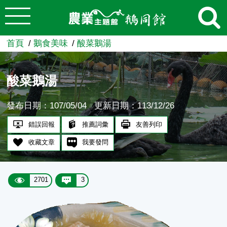
:::
跳到主要內容
農業知識入口網
首頁
鵝食美味
酸菜鵝湯
酸菜鵝湯
發布日期：107/05/04
更新日期：113/12/26
錯誤回報
推薦詞彙
友善列印
收藏文章
我要發問
2701
3