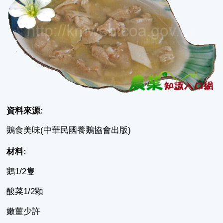
資料來源:
鵝食美味(中華民國養鵝協會出版)
材料:
鵝1/2隻
酸菜1/2顆
嫩薑少許