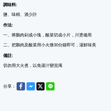
調味料:
鹽、味精、酒少許
作法:
一、將鵝肉剁成小塊，酸菜切成小片，川燙備用
二、把鵝肉及酸菜用小火燉30分鐘即可，湯鮮味美
備註:
切勿用大火煮，以免湯汁變混濁
Facebook
Messenger
Twitter
Line
分享：