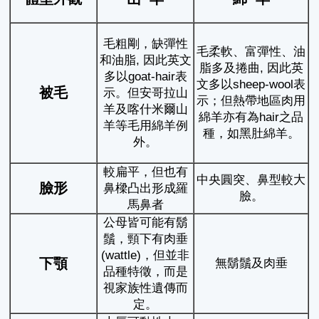
毛粗剛，缺彈性
毛柔軟、富彈性、油
和油脂, 因此英文
脂多及捲曲, 因此英
多以goat-hair表
文多以sheep-wool表
被毛
示。但安哥拉山
示；但熱帶地區肉用
羊及喀什米爾山
綿羊亦有為hair之品
羊等毛用綿羊例
種，如黑肚綿羊。
外。
較扁平，但也有
中央圓突、鼻型較大
臉形
鼻樑凸出形成羅
臉。
馬鼻者
公母皆可能有鬍
鬚，頸下有肉垂
(wattle)，但並非
下顎
無鬍鬚及肉垂
品種特徵，而是
視家族性遺傳而
定。