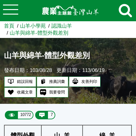
:::
跳到主要內容
農業知識入口網
首頁
山羊小學苑
認識山羊
山羊與綿羊-體型外觀差別
山羊與綿羊-體型外觀差別
發布日期：103/08/28
更新日期：113/06/19
錯誤回報
推薦詞彙
友善列印
收藏文章
我要發問
10772
7
體型外觀
山 羊
綿 羊