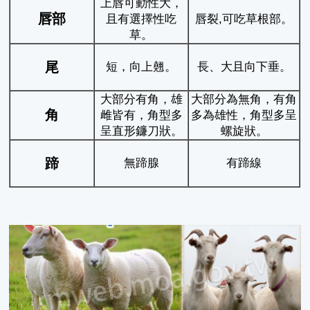
上唇可動性大，
唇部
且有選擇性吃
唇裂,可吃草根部。
草。
尾
短，向上翹。
長、大且向下垂。
大部分有角，雄
大部分為無角，有角
角
雌皆有，角型多
多為雄性，角型多呈
呈直形鐮刀狀。
螺旋狀。
蹄
無蹄腺
有蹄線