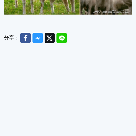
Facebook
Messenger
Twitter
Line
分享：