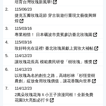
培育台灣玫瑰新風華!
2.
115/06/23
捷克五瓣玫瑰花節 穿古裝遊行重現文藝復興輝
煌
3.
115/03/16
專業相惜！ 日本礪波市貴賓參訪臺北玫瑰園
4.
115/03/16
玫好時光在這裡! 臺北玫瑰展獻上賞玫大補帖
5.
114/12/23
讓玫瑰花長高 模範農民研發「樹玫瑰」獲獎
6.
114/12/23
以玫瑰為名的創生之路，高雄杉林「杉恆壹樹
農創」綻放食用玫瑰價值，讓花香飄向世界
7.
114/12/23
2萬朵玫瑰花海Ｘ小王子浪漫同框！全新免費
花園3大亮點必打卡