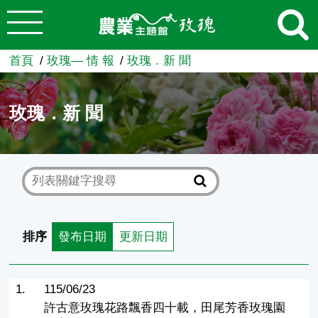
:::
跳到主要內容
農業知識入口網
首頁
玫瑰— 情 報
玫瑰．新 聞
玫瑰．新 聞
排序
發布日期
更新日期
1.
115/06/23
許古意玫瑰花路飄香四十載，田尾芳香玫瑰園