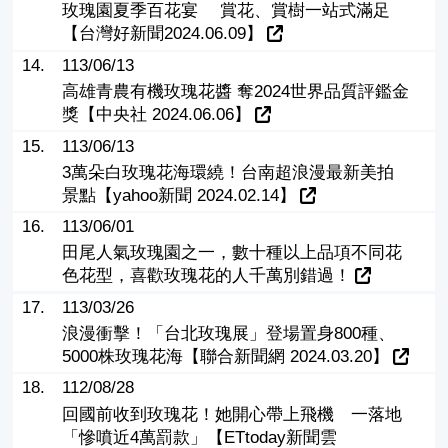
玫瑰園夏季百花宴 賞花、賞樹一站式滿足
【台灣好新聞2024.06.09】
14.
113/06/13
高雄青農有機玫瑰花醬 奪2024世界品質評鑑金
獎【中央社 2024.06.06】
15.
113/06/13
3萬朵白玫瑰花海環繞！台南超浪漫最新美拍
景點【yahoo新聞 2024.02.14】
16.
113/06/01
田尾人氣玫瑰園之一，數十種以上品項不同花
色花型，喜歡玫瑰花的人千萬別錯過！
17.
113/03/26
浪漫衝擊！「台北玫瑰展」登場置身800種、
5000株玫瑰花海【聯合新聞網 2024.03.20】
18.
112/08/28
回國前收到玫瑰花！她開心帶上飛機 一落地
「慘噴近4萬罰款」【ETtoday新聞雲