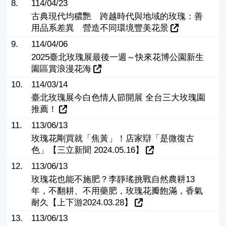
8.
114/04/23
古典現代均穠艷 跨越時代與地域的玫瑰：善
用品系差異 營造不同環境豐美花景
9.
114/04/06
2025臺北玫瑰展最後一週～快來花博公園新生
園區賞浪漫花海
10.
114/03/14
臺北玫瑰展今白色情人節開展 全台三大玫瑰園
推薦！
11.
113/06/13
玫瑰花剛買就「焦黃」！店家辯「是微復古
色」【三立新聞 2024.05.16】
12.
113/06/13
玫瑰花也能不施肥？李靜瑤挑戰自然農耕13
年，不翻耕、不用藥肥，玫瑰花瓣飽滿，香氣
耐久【上下游2024.03.28】
13.
113/06/13