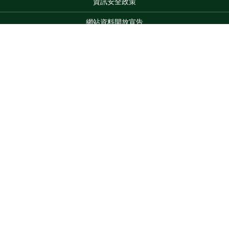
資訊安全政策
網站資料開放宣告
網站服務信箱
地址：100212 臺北市中正區南海路 37 號
Top
電話：(02)2381-2991
服務時間：AM8:30~PM5:30
版權所有 © 2026 MOA All Rights Reserved.
維護單位：農業部
臺中區農業改良場