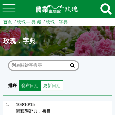
:::
跳到主要內容
農業知識入口網
首頁
玫瑰— 典 藏
玫瑰．字典
玫瑰．字典
排序
發布日期
更新日期
1.
103/10/15
園藝學辭典．書目