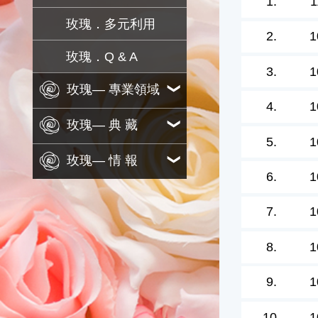
1.
1
玫瑰．多元利用
2.
1
玫瑰．Q & A
3.
1
玫瑰— 專業領域
4.
1
玫瑰— 典 藏
5.
1
玫瑰— 情 報
6.
1
7.
1
8.
1
9.
1
10.
1