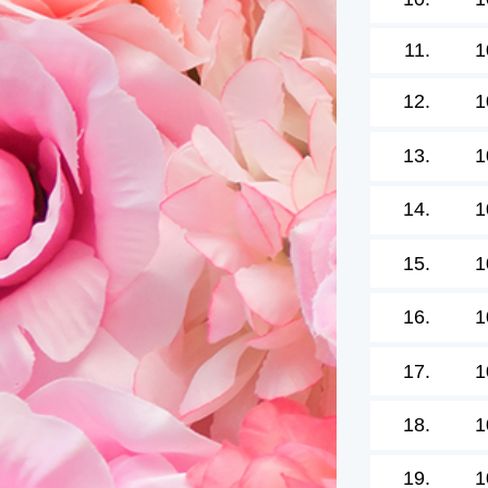
11.
1
12.
1
13.
1
14.
1
15.
1
16.
1
17.
1
18.
1
19.
1