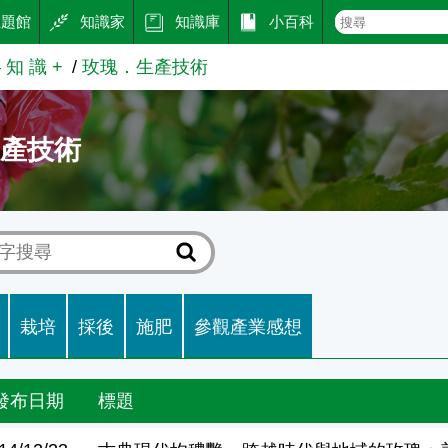
主題館
知識家
知識庫
小百科
知 識 +
玫瑰．生產技術
生產技術
栽培
採後
施肥
參觀產業感想
發布日期
標題