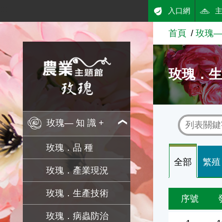
:::
入口網
跳到主要內容
首頁
玫瑰— 
農業知識入口網
玫瑰．
玫瑰— 知 識 +
玫瑰．品 種
全部
繁殖
玫瑰．產業現況
玫瑰．生產技術
序號
玫瑰．病蟲防治