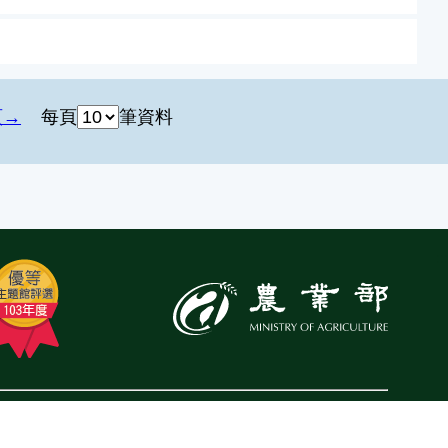
頁
每頁
筆資料
:::