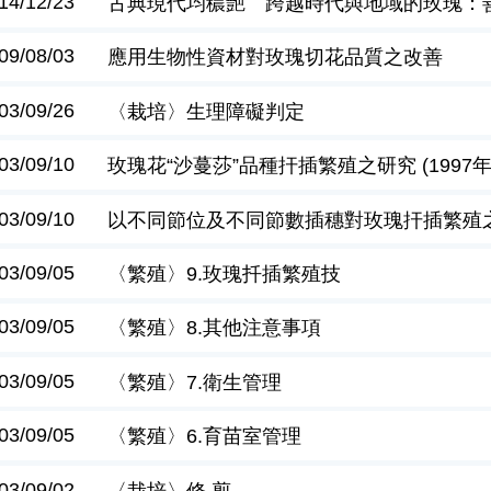
14/12/23
古典現代均穠艷 跨越時代與地域的玫瑰：
09/08/03
應用生物性資材對玫瑰切花品質之改善
03/09/26
〈栽培〉生理障礙判定
03/09/10
玫瑰花“沙蔓莎”品種扞插繁殖之研究 (1997年
03/09/10
以不同節位及不同節數插穗對玫瑰扞插繁殖之影響
03/09/05
〈繁殖〉9.玫瑰扦插繁殖技
03/09/05
〈繁殖〉8.其他注意事項
03/09/05
〈繁殖〉7.衛生管理
03/09/05
〈繁殖〉6.育苗室管理
03/09/02
〈栽培〉修 剪