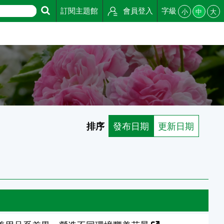
訂閱主題館
會員登入
字級
小
中
大
排序
發布日期
更新日期