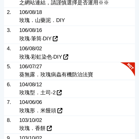
之網站連結，請謹慎選擇是否運用※※
2.
106/08/18
玫瑰．山藥泥．DIY
3.
106/08/16
玫瑰‧筆筒‧DIY
4.
106/08/02
玫瑰‧彩虹染色‧DIY
5.
106/07/27
葵無露．玫瑰病蟲有機防治法寶
6.
104/08/12
玫瑰型．土司-2
7.
104/06/06
玫瑰形．米饅頭
8.
103/10/02
玫瑰．香餅
9.
103/10/02