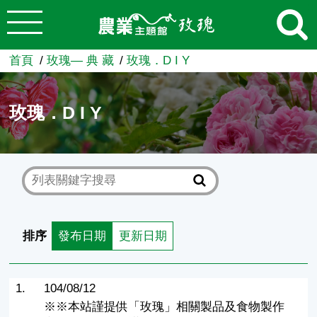
:::
跳到主要內容
農業知識入口網
首頁
玫瑰— 典 藏
玫瑰．D I Y
玫瑰．D I Y
排序
發布日期
更新日期
1.
104/08/12
※※本站謹提供「玫瑰」相關製品及食物製作