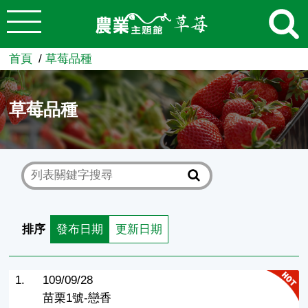
:::
跳到主要內容
農業知識入口網
首頁
草莓品種
草莓品種
排序
發布日期
更新日期
1.
109/09/28
苗栗1號-戀香