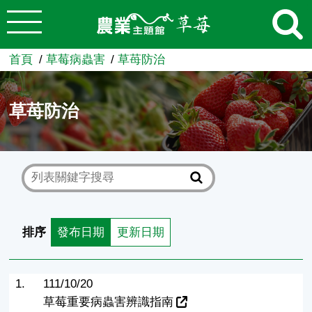
:::
跳到主要內容
農業知識入口網
首頁
草莓病蟲害
草苺防治
草苺防治
排序
發布日期
更新日期
1.
111/10/20
草莓重要病蟲害辨識指南