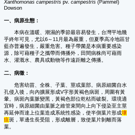
Xanthomonas campestris
pv.
campestris
(Pammel)
Dowson
一、病原生態：
本病在溫暖、潮濕的季節最容易發生，台灣平地幾
乎終年可見，尤以6～11月最為嚴重，但夏季高冷地區甘
藍亦普遍發生，嚴重危害。種子帶菌是本病重要感染
源，除可藉種子之攜帶而傳播外，田間病株尚可藉雨
水、灌溉水、農具或動物等作遠距離之傳播。
二、病徵：
危害幼苗、全株、子葉、莖或葉部。病原細菌自水
孔侵入後，向內擴展形成V字形黃褐色病斑，周圍有黃
暈。病斑內葉脈變黑，黃褐色部位乾枯而破裂。環境適
宜時，病原細菌由葉脈之維管束間向上向下侵染至主莖
再延伸而達上位葉造成系統性感染，使半側葉片形成
壞
疽
斑，單邊生長受阻，形成離層，致使葉片剝離而落
葉。