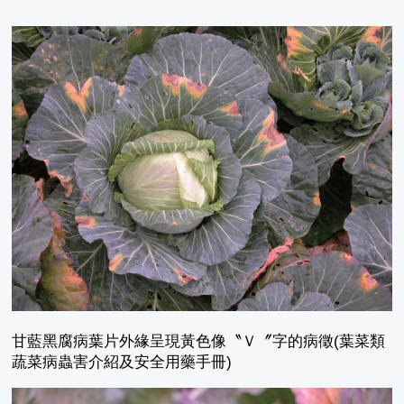
甘藍黑腐病葉片外緣呈現黃色像〝Ｖ〞字的病徵(葉菜類
蔬菜病蟲害介紹及安全用藥手冊)