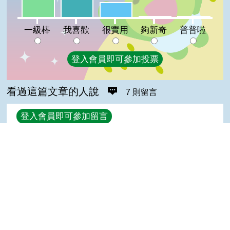
很實用:15%
夠新奇:1%
普普啦:1%
一級棒
我喜歡
很實用
夠新奇
普普啦
登入會員即可參加投票
看過這篇文章的人說
7 則留言
回覆
登入會員即可參加留言
小凱(達人級會員)發表於 114/07/28
感謝分享
Top
po(高手級會員)發表於 111/06/26
讚
Jeff(達人級會員)發表於 110/05/18
讚