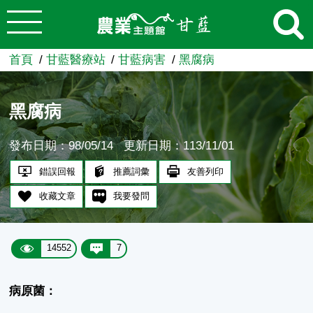
:::
跳到主要內容
農業知識入口網
首頁
甘藍醫療站
甘藍病害
黑腐病
黑腐病
發布日期：98/05/14
更新日期：113/11/01
錯誤回報
推薦詞彙
友善列印
收藏文章
我要發問
14552
7
病原菌：