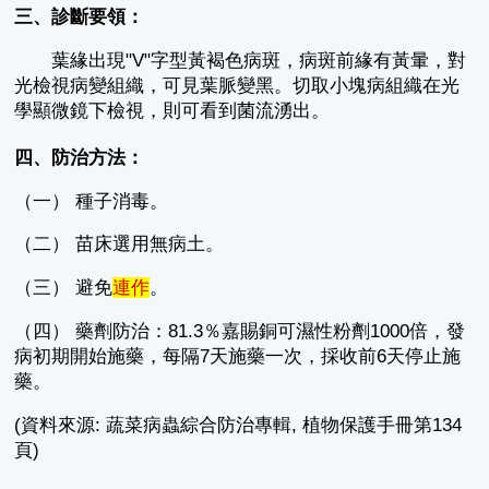
三、診斷要領：
葉緣出現"V"字型黃褐色病斑，病斑前緣有黃暈，對
光檢視病變組織，可見葉脈變黑。切取小塊病組織在光
學顯微鏡下檢視，則可看到菌流湧出。
四、防治方法：
（一） 種子消毒。
（二） 苗床選用無病土。
（三） 避免
連作
。
（四） 藥劑防治：81.3％嘉賜銅可濕性粉劑1000倍，發
病初期開始施藥，每隔7天施藥一次，採收前6天停止施
藥。
(資料來源: 蔬菜病蟲綜合防治專輯, 植物保護手冊第134
頁)