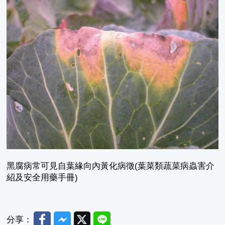
黑腐病常可見自葉緣向內黃化病徵(葉菜類蔬菜病蟲害介
紹及安全用藥手冊)
Facebook
Messenger
Twitter
Line
分享：