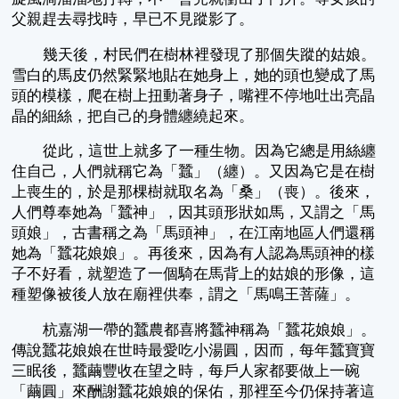
父親趕去尋找時，早已不見蹤影了。
幾天後，村民們在樹林裡發現了那個失蹤的姑娘。
雪白的馬皮仍然緊緊地貼在她身上，她的頭也變成了馬
頭的模樣，爬在樹上扭動著身子，嘴裡不停地吐出亮晶
晶的細絲，把自己的身體纏繞起來。
從此，這世上就多了一種生物。因為它總是用絲纏
住自己，人們就稱它為「蠶」（纏）。又因為它是在樹
上喪生的，於是那棵樹就取名為「桑」（喪）。後來，
人們尊奉她為「蠶神」，因其頭形狀如馬，又謂之「馬
頭娘」，古書稱之為「馬頭神」，在江南地區人們還稱
她為「蠶花娘娘」。再後來，因為有人認為馬頭神的樣
子不好看，就塑造了一個騎在馬背上的姑娘的形像，這
種塑像被後人放在廟裡供奉，謂之「馬鳴王菩薩」。
杭嘉湖一帶的蠶農都喜將蠶神稱為「蠶花娘娘」。
傳說蠶花娘娘在世時最愛吃小湯圓，因而，每年蠶寶寶
三眠後，蠶繭豐收在望之時，每戶人家都要做上一碗
「繭圓」來酬謝蠶花娘娘的保佑，那裡至今仍保持著這