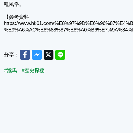
種風俗。
【參考資料
https://www.hk01.com/%E8%97%9D%E6%96%87
%E9%A6%AC%E8%88%87%E8%A0%B6%E7%9A%84%
Facebook
Messenger
Twitter
Line
分享：
#蠶馬
#歷史探秘