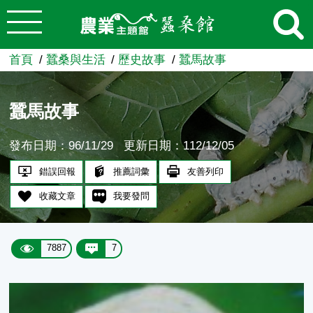
:::
跳到主要內容
農業知識入口網
首頁
蠶桑與生活
歷史故事
蠶馬故事
蠶馬故事
發布日期：96/11/29
更新日期：112/12/05
錯誤回報
推薦詞彙
友善列印
收藏文章
我要發問
7887
7