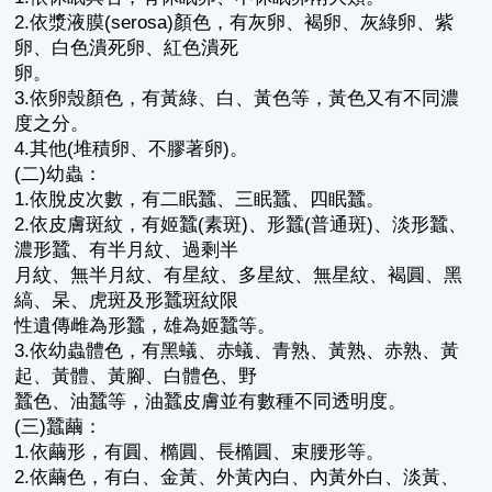
2.依漿液膜(serosa)顏色，有灰卵、褐卵、灰綠卵、紫
卵、白色潰死卵、紅色潰死
卵。
3.依卵殼顏色，有黃綠、白、黃色等，黃色又有不同濃
度之分。
4.其他(堆積卵、不膠著卵)。
(二)幼蟲：
1.依脫皮次數，有二眠蠶、三眠蠶、四眠蠶。
2.依皮膚斑紋，有姬蠶(素斑)、形蠶(普通斑)、淡形蠶、
濃形蠶、有半月紋、過剩半
月紋、無半月紋、有星紋、多星紋、無星紋、褐圓、黑
縞、杲、虎斑及形蠶斑紋限
性遺傳雌為形蠶，雄為姬蠶等。
3.依幼蟲體色，有黑蟻、赤蟻、青熟、黃熟、赤熟、黃
起、黃體、黃腳、白體色、野
蠶色、油蠶等，油蠶皮膚並有數種不同透明度。
(三)蠶繭：
1.依繭形，有圓、橢圓、長橢圓、束腰形等。
2.依繭色，有白、金黃、外黃內白、內黃外白、淡黃、