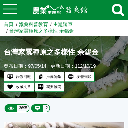
:::
跳到主要內容
農業知識入口網
首頁
蠶桑科普教育
主題隨筆
台灣家蠶種原之多樣性 余錫金
台灣家蠶種原之多樣性 余錫金
發布日期：97/05/14
更新日期：112/10/19
錯誤回報
推薦詞彙
友善列印
收藏文章
我要發問
3695
2