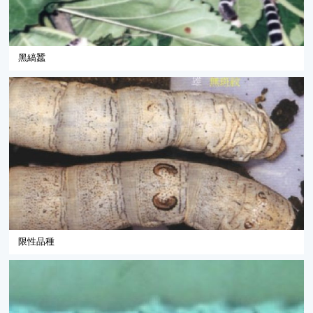
黑縞蠶
限性品種