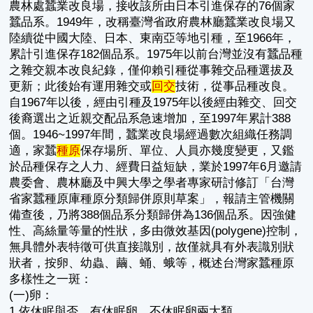
農林處蠶業改良場，接收該所由日本引進保存的76個家
蠶品系。1949年，改稱臺灣省政府農林廳蠶業改良場又
陸續從中國大陸、日本、東南亞等地引種，至1966年，
累計引進保存182個品系。1975年以前台灣並沒有蠶品種
之雜交親本改良紀錄，僅仰賴引種從事雜交品種選拔及
更新；此後始有運用雜交或
回交
技術，從事品種改良。
自1967年以後，經由引種及1975年以後經由雜交、回交
後裔選出之近親交配品系急速增加，至1997年累計388
個。1946~1997年間，蠶業改良場經過數次組織任務調
適，家蠶
種原
保存場所、單位、人員亦幾度變更，又鑑
於品種保存之人力、經費日益短缺，業於1997年6月邀請
農委會、農林廳及中興大學之學者專家研討修訂「台灣
省家蠶種原庫種原分類歸併原則草案」，報請主管機關
備查後，乃將388個品系分類歸併為136個品系。因強健
性、高絲量等量的性狀，多由微效基因(polygene)控制，
無具體外表特徵可供直接識別，故僅就具有外表識別狀
狀者，按卵、幼蟲、繭、蛹、蛾等，概述台灣家蠶種原
多樣性之一斑：
(一)卵：
1.依休眠與否，有休眠卵、不休眠卵兩大類。