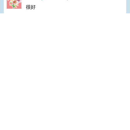
很好
Klein(達人級會員)發表於 104/07/01
Good
Top
隱私權保護宣告
:::
資訊安全政策
網站資料開放宣告
網站服務信箱
地址：100212 臺北市中正區南海路 37 號
電話：(02)2381-2991
服務時間：AM8:30~PM5:30
版權所有 © 2026 MOA All Rights Reserved.