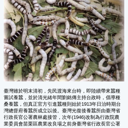
臺灣雖於明末清初，先民渡海來台時，即陸續帶來蠶種
嘗試養蠶，並於清光緒年間劉銘傳主持台政時，倡導種
桑養蠶，但真正官方引進蠶種則始於1913年日治時期台
灣總督府養蠶所成立以後。臺灣光復後養蠶所由臺灣省
行政長官公署農林處接管，次年(1946)改制為行政院農
業委員會苗栗區農業改良場之前身臺灣省行政長官公署