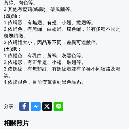
黃綠、肉色等。
3.其他有鬆繭(綿繭)、破風繭等。
(四)蛹：
1.依蛹形，有無翅、有翅、小翅、捲翅等。
2.依蛹色，有黑蛹、白翅蛹、煤色蛹，並有多種不同之
斑塊特徵。
3.依蛹體大小，因品系不同，差異可達數倍。
(五)蛾：
1.依體色，有乳白、黃褐、灰黑色等。
2.依翅形，有正常翅、小翅、皺翅等。
3.依翅紋，有無翅紋、有翅紋者並有多種不同紋路及濃
淡。
4.依複眼色，目前僅蒐集到黑色品系。
Facebook
Messenger
Twitter
Line
分享：
相關照片