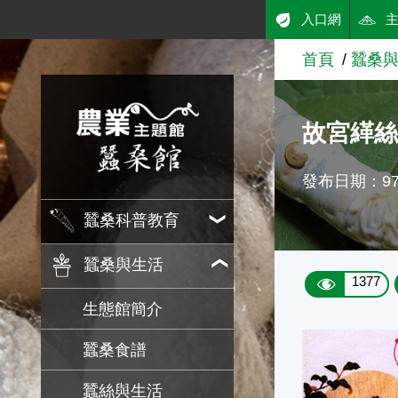
:::
入口網
跳到主要內容
首頁
蠶桑
農業知識入口網
故宮緙絲
發布日期：97/
蠶桑科普教育
蠶桑與生活
1377
生態館簡介
蠶桑食譜
蠶絲與生活