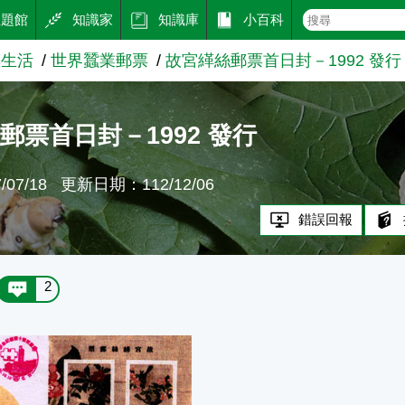
主題館
知識家
知識庫
小百科
與生活
世界蠶業郵票
故宮緙絲郵票首日封－1992 發行
郵票首日封－1992 發行
07/18
更新日期：112/12/06
錯誤回報
2