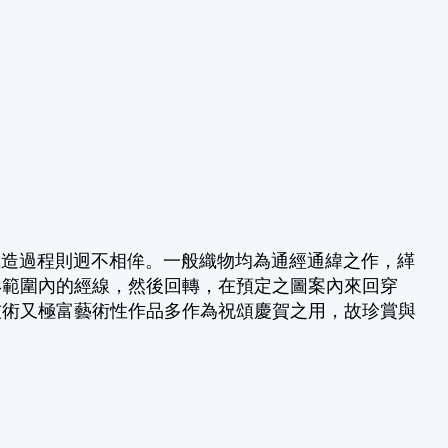
造過程則迥不相侔。一般織物均為通經通緯之作，緙
形範圍內的經線，然後回轉，在預定之圖案內來回穿
技術又極富藝術性作品多作為祝頌慶賀之用，故珍賞與