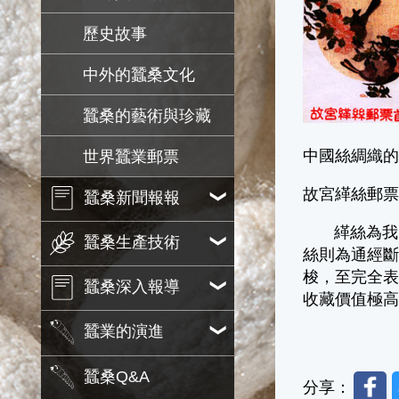
歷史故事
中外的蠶桑文化
蠶桑的藝術與珍藏
中國絲綢織
世界蠶業郵票
故宮緙絲郵票首
蠶桑新聞報報
緙絲為我國
蠶桑生產技術
絲則為通經
梭，至完全
蠶桑深入報導
收藏價值極
蠶業的演進
蠶桑Q&A
Faceb
分享：