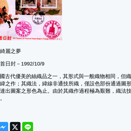
的綺麗之夢
日封－1992/10/9
古代優美的絲織品之一，其形式與一般織物相同，但織
斷緯之作；其織法，緯線非通技所織，僅設色部份通過圖
表達出圖案之形色為止。由於其織作過程極為艱難，織法
高。
ook
Messenger
Twitter
Line