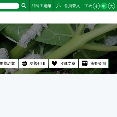
訂閱主題館
會員登入
字級
小
中
大
推薦詞彙
友善列印
收藏文章
我要發問