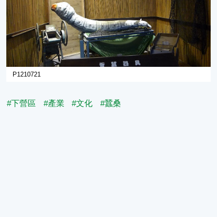
P1210721
#下營區
#產業
#文化
#蠶桑