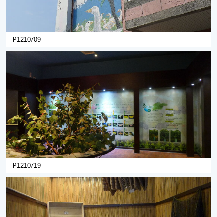
P1210709
P1210719