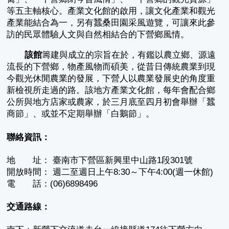
等五主軸核心。產業文化館的啟用，讓文化產業和觀光
產業能結合為一，另有蠶桑田園采風遊覽，可讓來此參
訪的民眾體驗人文與自然相結合的下營鄉風情。
該館
籌建與成立的宗旨在於，有鑑以農立鄉、源遠
流長的下營鄉，物產風物而碩美，從昔日傳統農業到現
今觀光休閒農業的發展，下營人以農業發展史的角度重
新檢視所走過的路。該地方產業文化館，每年會配合鄉
公所與地方店家或農家，於三月底至四月初會舉辦「蠶
商節」、或並不定期舉辦「白鵝節」。
聯絡資訊：
地 址： 臺南市下營區新興里中山路1段301號
開放時間： 週二至週日上午8:30～下午4:00(週一休館)
電 話：(06)6898496
交通路線：