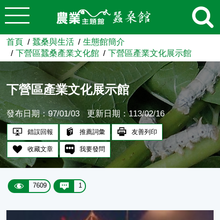
:::
跳到主要內容
農業知識入口網
首頁
蠶桑與生活
生態館簡介
下營區蠶桑產業文化館
下營區產業文化展示館
下營區產業文化展示館
發布日期：97/01/03
更新日期：113/02/16
錯誤回報
推薦詞彙
友善列印
收藏文章
我要發問
7609
1