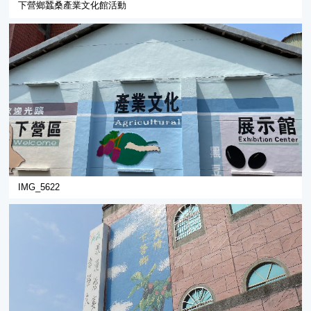
下營鄉蠶桑產業文化館活動
IMG_5622