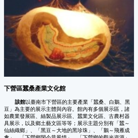
下營區蠶桑產業文化館
該館
以臺南市下營區的主要產業「蠶桑、白鵝、黑
豆」為主要的展示主體與內容。館內有多個展示區，諸
如農業發展區、絲製品展示區、蠶業文化區、古農村器
具展示，以及鄉土藝文區等等；展示主題分別有「蠶～
仙絲織鄉」、「黑豆～大地的黑珍珠」、「鵝～飛雁成
禽」、「下營鄉閉今昔風情」、「下營鄉的觀光資源」