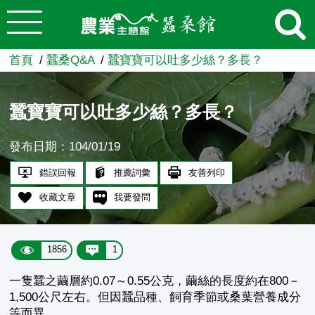
:::
跳到主要內容
農業知識入口網
首頁
蠶桑Q&A
蠶寶寶可以吐多少絲？多長？
蠶寶寶可以吐多少絲？多長？
發布日期：104/01/19
錯誤回報
推薦詞彙
友善列印
收藏文章
我要發問
1856
1
一隻蠶之繭層約0.07～0.55公克，繭絲的長度約在800－
1,500公尺左右。但因蠶品種、飼育季節或桑葉營養成分
等而異。