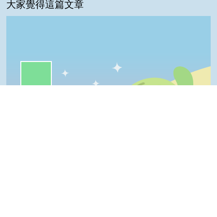
大家覺得這篇文章
一級棒:63%
普普啦:25%
我喜歡:13%
很實用:0%
夠新奇:0%
Top
一級棒
我喜歡
很實用
夠新奇
普普啦
登入會員即可參加投票
看過這篇文章的人說
1 則留言
回覆
登入會員即可參加留言