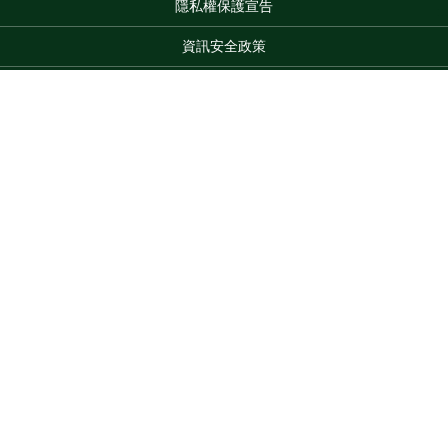
隱私權保護宣告
:::
資訊安全政策
網站資料開放宣告
網站服務信箱
Top
地址：100212 臺北市中正區南海路 37 號
電話：(02)2381-2991
服務時間：AM8:30~PM5:30
版權所有 © 2026 MOA All Rights Reserved.