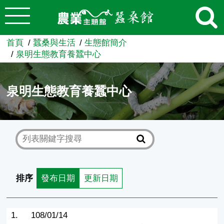
:::
跳到主要內容
農業知識入口網
首頁
蠶桑與生活
生態館簡介
泉明生態教育養蠶中心
泉明生態教育養蠶中心
排序
發布日期
更新日期
1.
108/01/14