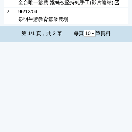
全台唯一蠶農 蠶絲被堅持純手工(影片連結)
2.
96/12/04
泉明生態教育蠶業農場
第 1/1 頁，共 2 筆
每頁
筆資料