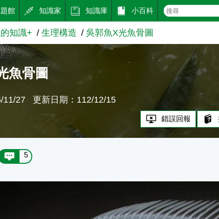
主題館
知識家
知識庫
小百科
的知識+
生理構造
吳郭魚X光魚骨圖
光魚骨圖
11/27
更新日期：112/12/15
錯誤回報
5