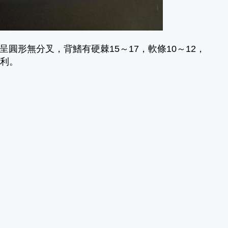
圓形無分叉，背鰭有硬棘15～17，軟條10～12，
銳利。