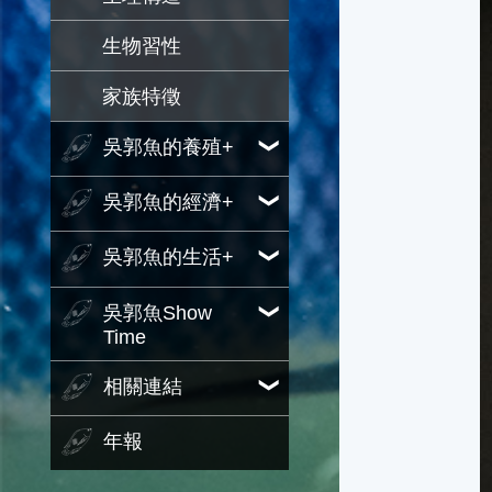
生物習性
家族特徵
吳郭魚的養殖+
吳郭魚的經濟+
吳郭魚的生活+
吳郭魚Show
Time
相關連結
年報