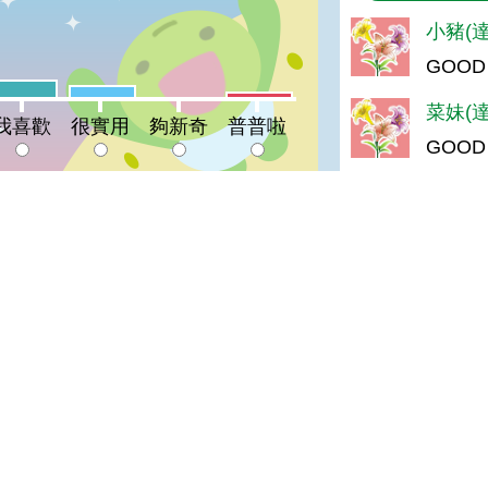
%
小豬(達
GOOD
喜歡:14%
很實用:10%
普普啦:4%
夠新奇:0%
菜妹(達
我喜歡
很實用
夠新奇
普普啦
GOOD
阿秀(達
登入會員即可參加投票
GOOD
婧(達人
X光魚
陳＊杰(
很好