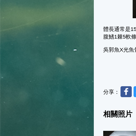
體長通常是1
腹鰭1棘5軟
吳郭魚X光魚
Faceb
分享：
相關照片