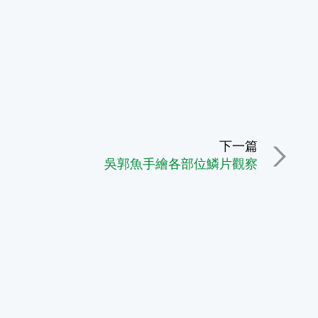
下一篇
吳郭魚手繪各部位鱗片觀察