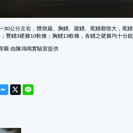
5~30公分左右，體側扁、胸鰭、腹鰭、尾鰭都很大，尾鰭呈
條；臀鰭3硬棘10軟條；胸鰭13軟條，各鰭之硬棘均十分
骨圖 由陳鴻鳴實驗室提供
ook
Messenger
Twitter
Line