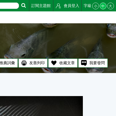
訂閱主題館
會員登入
字級
小
中
大
推薦詞彙
友善列印
收藏文章
我要發問