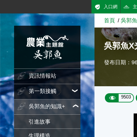
:::
入口網
跳到主要內容
首頁
吳郭魚
農業知識入口網
吳郭魚X
發布日期：96/
資訊情報站
第一類接觸
9503
吳郭魚的知識+
引進故事
生理構造