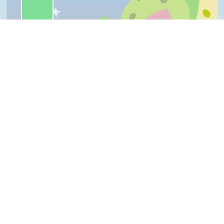
我喜歡:10%
很實用:10%
夠新奇:10%
普普啦:5%
一級棒
我喜歡
很實用
夠新奇
普普啦
Top
登入會員即可參加投票
看過這篇文章的人說
1 則留言
回覆
登入會員即可參加留言
陳＊杰(達人級會員)發表於 105/10/01
很好
隱私權保護宣告
:::
資訊安全政策