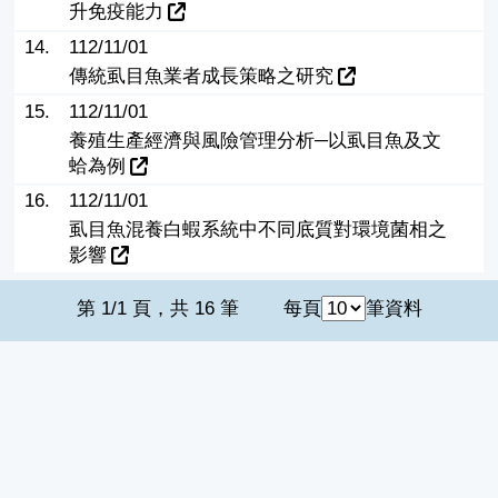
升免疫能力
14.
112/11/01
傳統虱目魚業者成長策略之研究
15.
112/11/01
養殖生產經濟與風險管理分析─以虱目魚及文
蛤為例
16.
112/11/01
虱目魚混養白蝦系統中不同底質對環境菌相之
影響
第 1/1 頁，共 16 筆
每頁
筆資料