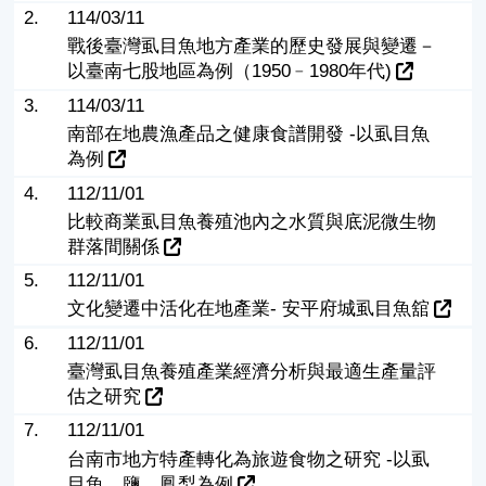
2.
114/03/11
戰後臺灣虱目魚地方產業的歷史發展與變遷－
以臺南七股地區為例（1950﹣1980年代)
3.
114/03/11
南部在地農漁產品之健康食譜開發 -以虱目魚
為例
4.
112/11/01
比較商業虱目魚養殖池內之水質與底泥微生物
群落間關係
5.
112/11/01
文化變遷中活化在地產業- 安平府城虱目魚舘
6.
112/11/01
臺灣虱目魚養殖產業經濟分析與最適生產量評
估之研究
7.
112/11/01
台南市地方特產轉化為旅遊食物之研究 -以虱
目魚、鹽、鳳梨為例