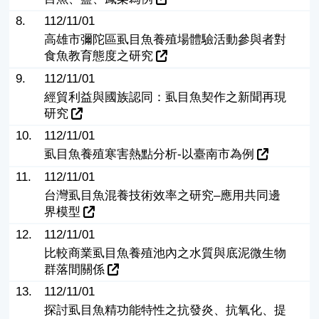
8.
112/11/01
高雄市彌陀區虱目魚養殖場體驗活動參與者對
食魚教育態度之研究
9.
112/11/01
經貿利益與國族認同：虱目魚契作之新聞再現
研究
10.
112/11/01
虱目魚養殖寒害熱點分析-以臺南市為例
11.
112/11/01
台灣虱目魚混養技術效率之研究–應用共同邊
界模型
12.
112/11/01
比較商業虱目魚養殖池內之水質與底泥微生物
群落間關係
13.
112/11/01
探討虱目魚精功能特性之抗發炎、抗氧化、提