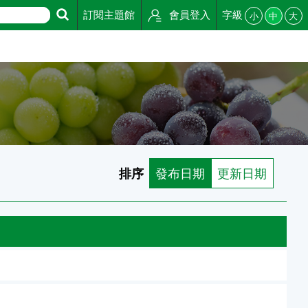
訂閱主題館
會員登入
字級
小
中
大
排序
發布日期
更新日期