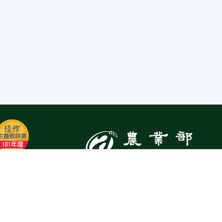
:::
Top