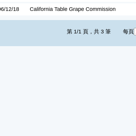
96/12/18
California Table Grape Commission
第 1/1 頁，共 3 筆
每頁