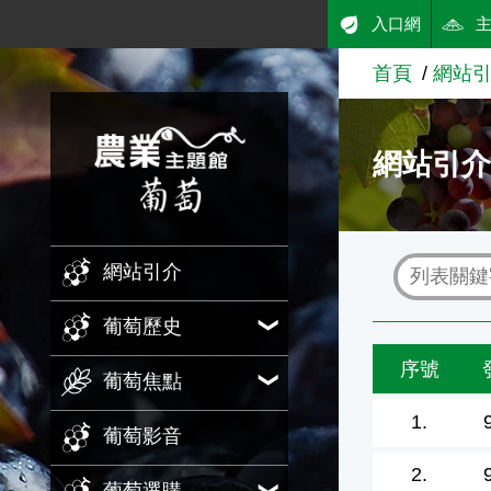
:::
入口網
跳到主要內容
首頁
網站
農業知識入口網
網站引
網站引介
葡萄歷史
序號
葡萄焦點
1.
葡萄影音
2.