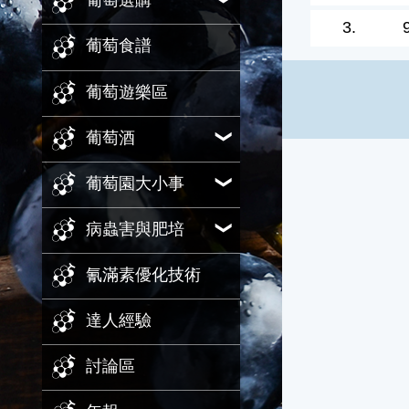
葡萄選購
3.
葡萄食譜
葡萄遊樂區
葡萄酒
葡萄園大小事
病蟲害與肥培
氰滿素優化技術
達人經驗
討論區