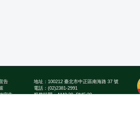
宣告
地址：100212 臺北市中正區南海路 37 號
策
電話：(02)2381-2991
放宣告
服務時間：AM8:30~PM5:30
箱
版權所有 © 2026 MOA All Rights Reserved.
農業部
臺中區農業改良場