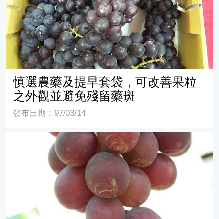
慎選農藥及提早套袋，可改善果粒
之外觀並避免殘留藥斑
發布日期：97/03/14
高品質葡萄，絕不容許果粒表面殘留藥斑