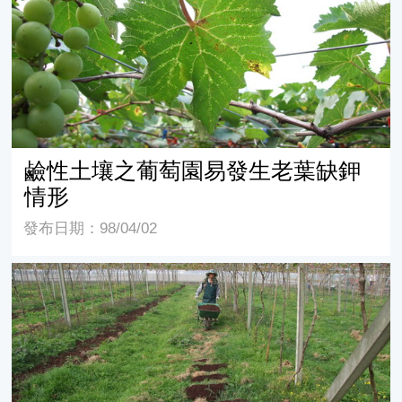
鹼性土壤之葡萄園易發生老葉缺鉀
情形
發布日期：98/04/02
冬季之基肥時期是改良土壤肥力的最佳時期