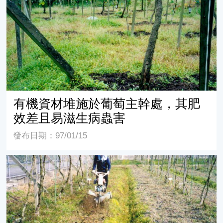
有機資材堆施於葡萄主幹處，其肥
效差且易滋生病蟲害
發布日期：97/01/15
葡萄行間施肥作業