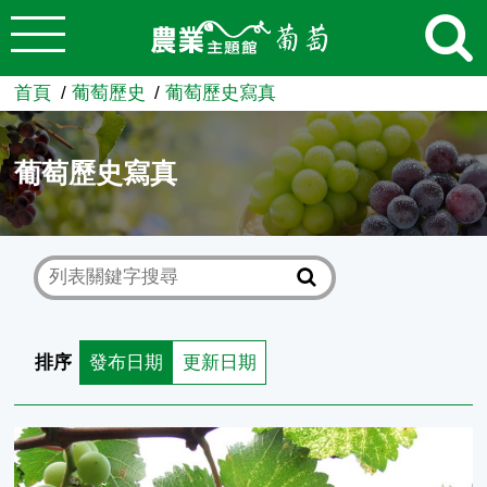
:::
跳到主要內容
農業知識入口網
首頁
葡萄歷史
葡萄歷史寫真
葡萄歷史寫真
排序
發布日期
更新日期
鹼性土壤之葡萄園易發生老葉缺鉀情形