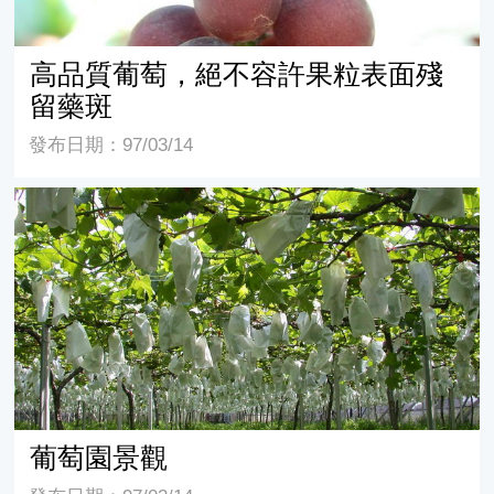
高品質葡萄，絕不容許果粒表面殘
留藥斑
發布日期：97/03/14
葡萄園景觀
葡萄園景觀