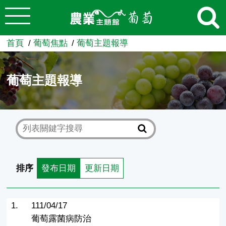
:::
跳到主要內容
農業知識入口網
首頁
葡萄焦點
葡萄主題報導
葡萄主題報導
排序
發布日期
更新日期
1.
111/04/17
葡萄露菌病防治