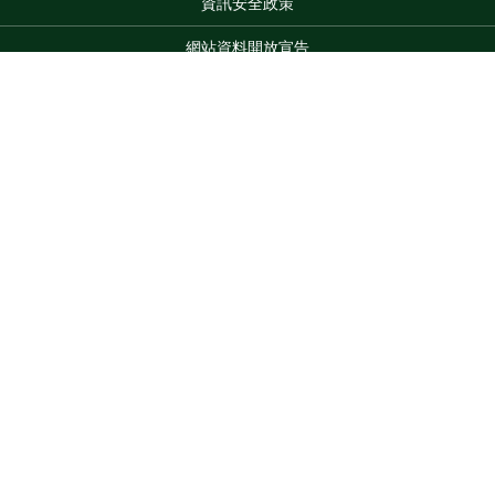
資訊安全政策
網站資料開放宣告
網站服務信箱
地址：100212 臺北市中正區南海路 37 號
Top
電話：(02)2381-2991
服務時間：AM8:30~PM5:30
版權所有 © 2026 MOA All Rights Reserved.
維護單位：農業部
臺中區農業改良場