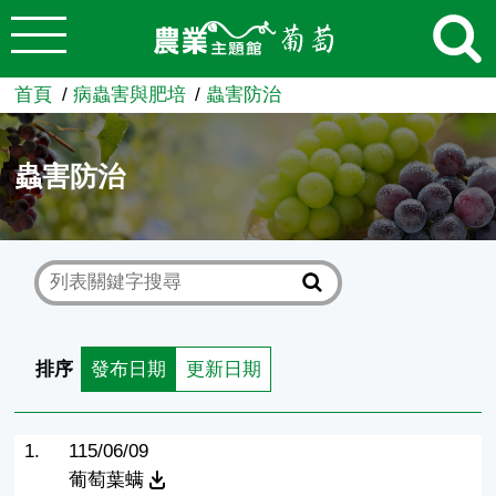
:::
跳到主要內容
農業知識入口網
首頁
病蟲害與肥培
蟲害防治
蟲害防治
排序
發布日期
更新日期
1.
115/06/09
葡萄葉螨