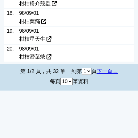
柑桔粉介殼蟲
18.
98/09/01
柑桔葉蹣
19.
98/09/01
柑桔星天牛
20.
98/09/01
柑桔潛葉蛾
第 1/2 頁，共 32 筆
到第
頁
下一頁
每頁
筆資料