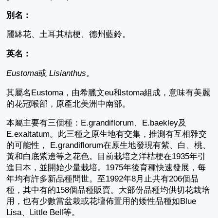
別名：
麗缽花、土耳其桔梗、德州藍鈴。
英名：
Eustoma
或
Lisianthus。
其屬名Eustoma，由希臘文eu和stoma組成，意味有美麗
的花冠喉部，原產北美洲中南部。
本屬主要有三個種：E.grandiflorum、E.baekley及
E.exaltatum。此三種之原生地有交集，推測有互相雜交
的可能性， E.grandiflorum在原生地發現有紫、白、桃、
黃和白底紫邊等之花色。目前栽培之洋桔梗在1935年引
進日本，並開始少量栽培。1975年後育種快速發展，每
年均有許多新品種問世。至1992年8月止共有206個品
種，其中有的158個品種販賣。大部份品種均供切花栽培
用，也有少數當盆栽或花壇佈置用的矮性品種如Blue
Lisa、Little Bell等。