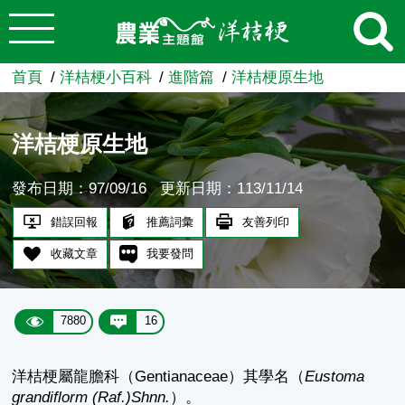
:::
跳到主要內容
農業知識入口網
首頁
洋桔梗小百科
進階篇
洋桔梗原生地
洋桔梗原生地
發布日期：97/09/16
更新日期：113/11/14
錯誤回報
推薦詞彙
友善列印
收藏文章
我要發問
7880
16
洋桔梗屬龍膽科（Gentianaceae）其學名（
Eustoma
grandiflorm (Raf.)Shnn.
）。