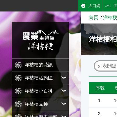
:::
入口網
跳到主要內容
首頁
洋桔
農業知識入口網
洋桔梗
洋桔梗的花訊
洋桔梗活動區
序號
洋桔梗小百科
1.
1
洋桔梗品種
2.
1