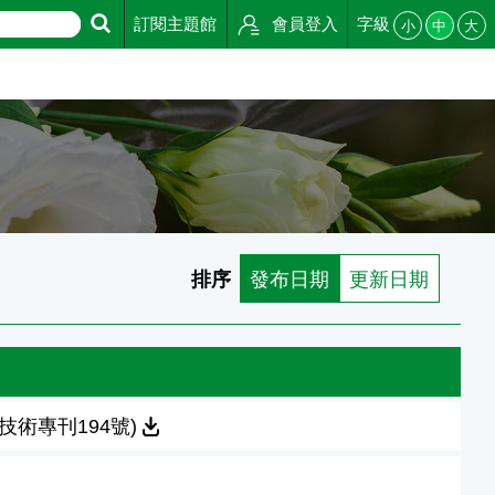
訂閱主題館
會員登入
字級
小
中
大
排序
發布日期
更新日期
術專刊194號)