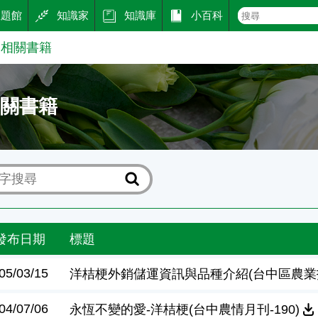
主題館
知識家
知識庫
小百科
梗相關書籍
相關書籍
發布日期
標題
05/03/15
洋桔梗外銷儲運資訊與品種介紹(台中區農業技
04/07/06
永恆不變的愛-洋桔梗(台中農情月刊-190)