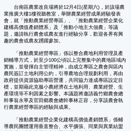
台南區農業改良場將於12月4日(星期六)，於該場農
業推廣大樓1樓視聽教室，舉辦農業經營成果經驗發表
會，就「推動農業經營專區」、「推動農業經營企業化
建構高價值產銷體系」及「推動小地主大佃農」等議
題，邀請執行農會或農友進行經驗分享，歡迎各界有興
趣的農會或農友踴躍參加。
「推動農業經營專區」係以整合農地利用管理及產
銷輔導方式，於至少100公頃以上完整集中的農地區域內
實施，並發揮自主管理精神，由成立專區之農會與區內
農民簽訂土地利用公約，引導農地合理規劃利用，再由
政府提供資源協助專區營運，共同協力達成專區設定目
標，並期藉此克服小農經濟在土地利用、農業經營、生
產環境等不利因素之影響。本議題將邀請義竹鄉農會總
幹事翁永寧及官田鄉農會總幹事林正容，分享該農會執
行農業經營專區的經驗與成果。
「推動農業經營企業化建構高價值產銷體系」係輔
導農民團體運用垂直整合、水平擴張、同業與異業結盟