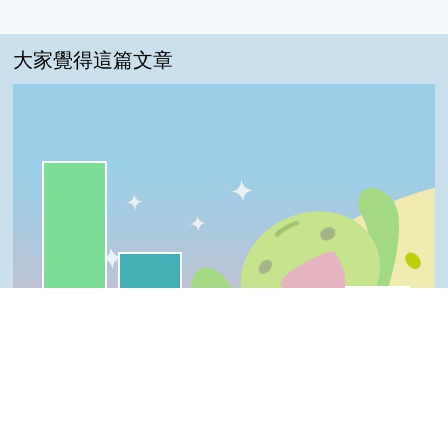
大家覺得這篇文章
一級棒:71%
我喜歡:24%
普普啦:6%
很實用:0%
夠新奇:0%
一級棒
我喜歡
很實用
夠新奇
普普啦
Top
登入會員即可參加投票
看過這篇文章的人說
2 則留言