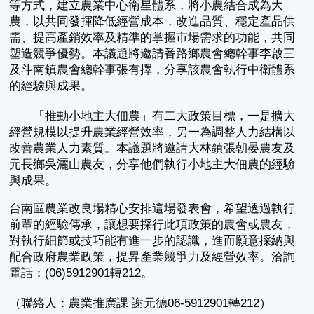
等方式，建立農業中心衛星體系，將小農結合成為大
農，以共同發揮降低經營成本，改進品質、穩定產品供
需、提高產銷效率及精準的掌握市場需求的功能，共同
塑造競爭優勢。本議題將邀請番路鄉農會總幹事李啟三
及斗南鎮農會總幹事張有擇，分享該農會執行中衛體系
的經驗與成果。
「推動小地主大佃農」有二大政策目標，一是擴大
經營規模以提升農業經營效率，另一為調整人力結構以
改善農業人力素質。本議題將邀請大林鎮張朝晏農友及
元長鄉吳灑山農友，分享他們執行小地主大佃農的經驗
與成果。
台南區農業改良場精心安排這場發表會，希望透過執行
前輩的經驗傳承，讓想要採行此項政策的農會或農友，
對執行細節或技巧能有進一步的認識，進而願意採納與
配合政府農業政策，提昇產業競爭力及經營效率。洽詢
電話：(06)5912901轉212。
（聯絡人：農業推廣課 謝元德06-5912901轉212）