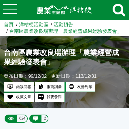
:::
跳到主要內容
農業知識入口網
首頁
洋桔梗活動區
活動預告
台南區農業改良場辦理「農業經營成果經驗發表會」
台南區農業改良場辦理「農業經營成
果經驗發表會」
發布日期：99/12/02
更新日期：113/12/31
錯誤回報
推薦詞彙
友善列印
收藏文章
我要發問
824
2