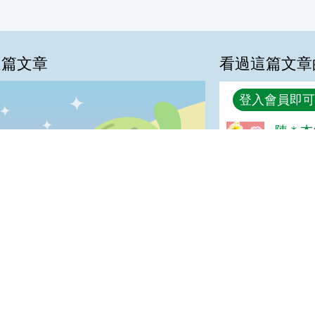
這篇文章
看過這篇文章
回覆
登入會員即可
%
陳＊杰(
很好
喜歡:24%
普普啦:6%
很實用:0%
夠新奇:0%
ZEN(
我喜歡
很實用
夠新奇
普普啦
GOOD
登入會員即可參加投票
宣告
地址：100212 臺北市中正區南海路 37 號