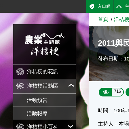
:::
入口網
跳到主要內容
首頁
洋桔
農業知識入口網
2011
發布日期：100
洋桔梗的花訊
洋桔梗活動區
716
活動預告
時間：100年
活動報導
主持人：本場
洋桔梗小百科