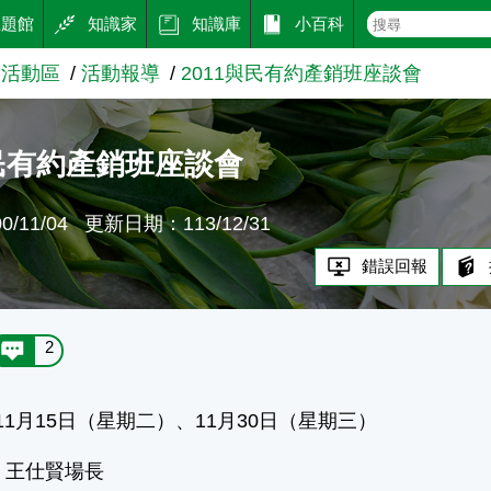
主題館
知識家
知識庫
小百科
梗活動區
活動報導
2011與民有約產銷班座談會
與民有約產銷班座談會
/11/04
更新日期：113/12/31
錯誤回報
2
11月15日（星期二）、11月30日（星期三）
 王仕賢場長