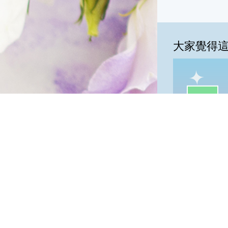
大家覺得
一級棒:71
我
一級棒
隱私權保護