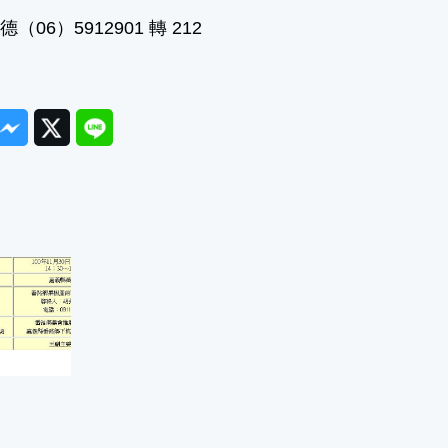
06）5912901 轉 212
ook
Messenger
Twitter
Line