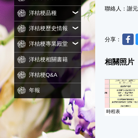
聯絡人：謝元德（
洋桔梗品種
洋桔梗歷史情報
Faceb
分享：
洋桔梗專業殿堂
洋桔梗相關書籍
相關照片
洋桔梗Q&A
年報
時程表