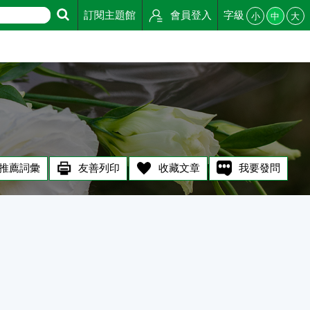
訂閱主題館
會員登入
字級
小
中
大
推薦詞彙
友善列印
收藏文章
我要發問