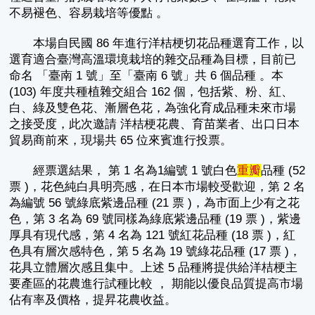
不易褪色、容易栽培等優點 。
本場自民國 86 年進行洋桔梗切花品種選育工作，以
選育適合臺灣高溫環境栽培的雜交品種為目標，目前已
命名 「臺南 1 號」至「臺南 6 號」共 6 個品種 。本
(103) 年度共種植雜交組合 162 個，包括紫、粉、紅、
白、綠及雙色花、漸層色花，為強化育成品種未來市場
之接受度，此次邀請 洋桔梗花農、育苗業者、出口日本
貿易商前來，現場共 65 位來賓進行投票。
經票選結果， 第 1 名為1編號 1 號白色
重瓣
品種 (52
票 )，花色純白具明亮感，在日本市場較受歡迎，第 2 名
為編號 56 號綠底紫邊品種 (21 票 )，為市面上少有之花
色，第 3 名為 69 號同樣為綠底紫邊品種 (19 票 )，紫邊
厚具有現代感，第 4 名為 121 號紅花品種 (18 票 )，紅
色具有層次感特色，第 5 名為 19 號綠花品種 (17 票 )，
花具立體層次感且集中。上述 5 品種將提供給洋桔梗主
要產區的花農進行試種比較 ， 期能以優良品質提高市場
佔有率及價格，提昇花農收益。