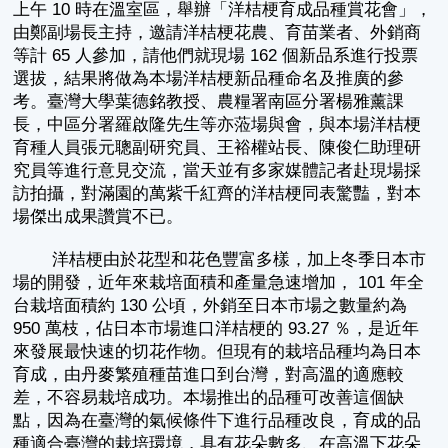
上午 10 時在溫室區，舉辦「洋桔梗育成品種賞花會」，
由鄭副場長主持，邀請洋桔梗花農、育苗業者、外銷商
等計 65 人參加，請他們就現場 162 個新品系進行投票
選拔，結果將做為本場洋桔梗新品種命名及推廣的參
考。臺灣大學葉德銘教授、農糧署南區分署楊雅薰課
長，中區分署羅啟隆先生等亦蒞場與會，與本場洋桔梗
育種人員張元聰副研究員、王裕權站長、陳俊仁助理研
究員等進行意見交流，當天並有多家媒體記者赴現場採
訪拍攝，對滿園的萬紫千紅齊的洋桔梗同表驚豔，對本
場傑出成果讚賞不已。
洋桔梗由於花型和花色豐富多樣，加上冬季日本市
場的開發，近年來栽培面積和產量急速增加， 101 年全
台栽培面積約 130 公頃，外銷至日本市場之數量約為
950 萬枝，佔日本市場進口洋桔梗的 93.27 ％，是近年
來發展最快速的切花作物。但現有的栽培品種均為日本
育成，由丹麥繁殖種苗進口到台灣，對高溫的適應較
差，不容易栽培成功。本場推出的品種可改善這個缺
點，因為在臺灣的氣候條件下進行品種改良，育成的品
種適合臺灣的栽培環境，具有花朵數多、在高溫下花朵