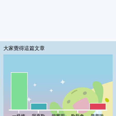
大家覺得這篇文章
一級棒:75%
我喜歡:13%
普普啦:13%
很實用:0%
夠新奇:0%