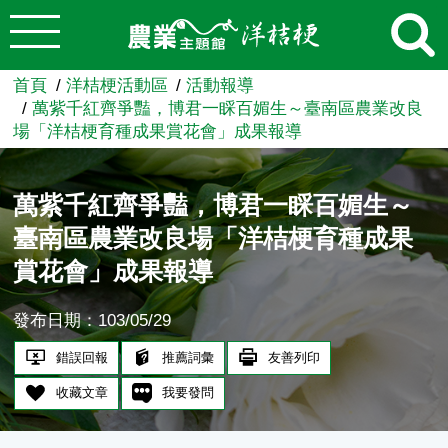
:::
跳到主要內容
農業知識入口網
首頁
洋桔梗活動區
活動報導
萬紫千紅齊爭豔，博君一睬百媚生～臺南區農業改良
場「洋桔梗育種成果賞花會」成果報導
萬紫千紅齊爭豔，博君一睬百媚生～
臺南區農業改良場「洋桔梗育種成果
賞花會」成果報導
發布日期：103/05/29
錯誤回報
推薦詞彙
友善列印
收藏文章
我要發問