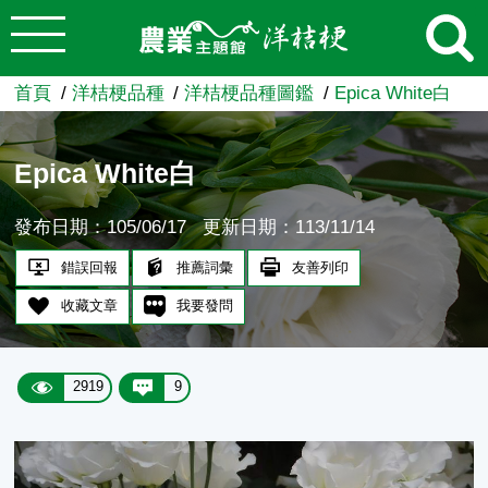
:::
跳到主要內容
農業知識入口網
首頁
洋桔梗品種
洋桔梗品種圖鑑
Epica White白
Epica White白
發布日期：105/06/17
更新日期：113/11/14
錯誤回報
推薦詞彙
友善列印
收藏文章
我要發問
2919
9