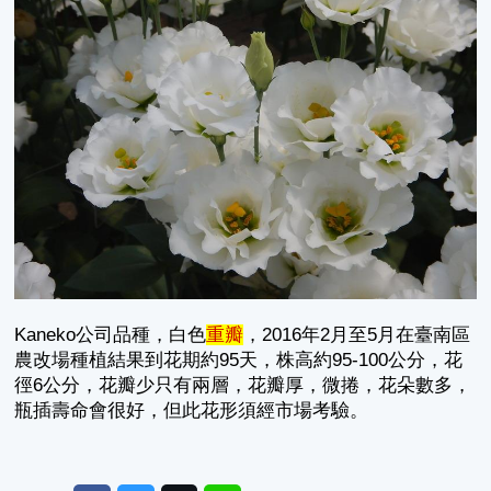
Kaneko公司品種，白色
重瓣
，2016年2月至5月在臺南區
農改場種植結果到花期約95天，株高約95-100公分，花
徑6公分，花瓣少只有兩層，花瓣厚，微捲，花朵數多，
瓶插壽命會很好，但此花形須經市場考驗。