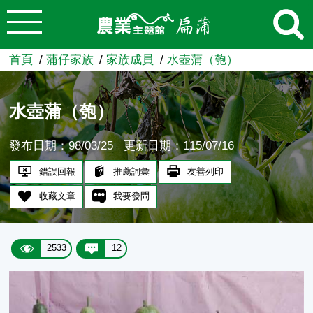
:::
跳到主要內容
農業知識入口網
首頁
蒲仔家族
家族成員
水壺蒲（匏）
水壺蒲（匏）
發布日期：98/03/25
更新日期：115/07/16
錯誤回報
推薦詞彙
友善列印
收藏文章
我要發問
2533
12