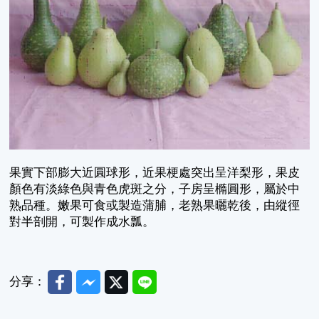
果實下部膨大近圓球形，近果梗處突出呈洋梨形，果皮
顏色有淡綠色與青色虎斑之分，子房呈橢圓形，屬於中
熟品種。嫩果可食或製造蒲脯，老熟果曬乾後，由縱徑
對半剖開，可製作成水瓢。
Facebook
Messenger
Twitter
Line
分享：