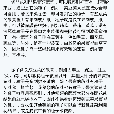
切開或剝開果實類蔬菜，可以觀察到裡面有一顆顆的
東西，這些是它的種子。例如，菜豆莢果是直接炒食即
可食用，若接果莢除去，即可看到它的種子。有些蔬菜
的果實裡面有果肉或汁液，種子就是長在果肉或汁液
中，可以被保護得很好，例如絲瓜、番茄、黃瓜，還有
波羅蜜種子長在果肉之中將果肉去除後可得到波羅蜜種
子。有些蔬菜的種子則在豆莢中，例如毛豆、四季豆、
豌豆等。另外，還有一些蔬菜，由於它的果實裡面空空
的，因此種子靠一些纖維與果實緊緊的連著，例如苦
瓜、青椒等。
除了會長成豆莢的果實，例如四季豆、豌豆、豇豆
(菜豆)等，可以數得種子數量以外，其他大部分的果實類
蔬菜，種子是多到數不清的。除了果實的蔬菜有種子，
葉菜類、根莖類、花菜類的蔬菜都有種子，果實類蔬菜
的種子較容易觀察到，其他種類的蔬菜大部分在開花或
結果前就已經採收了，因此不易看到這幾類蔬菜果實裡
的種子，要收集其他種類的種子可以自行栽種蔬菜到開
花結果，或是購買市售的種子來觀察。