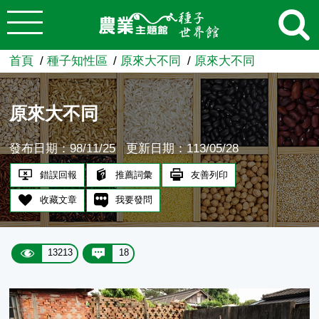
:::
跳到主要內容
農業知識入口網
首頁
種子知性區
原來大不同
原來大不同
原來大不同
發布日期：98/11/25
更新日期：113/05/28
錯誤回報
推薦詞彙
友善列印
收藏文章
我要發問
13213
18