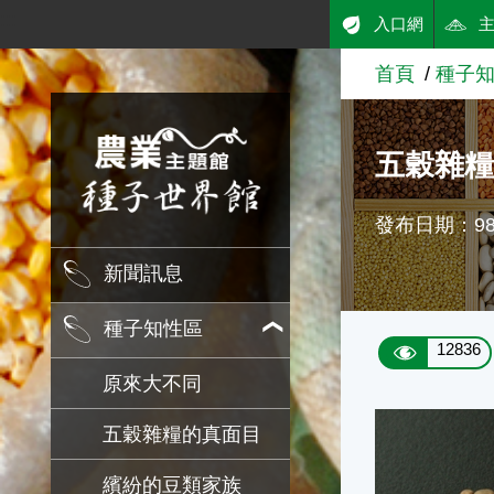
:::
入口網
跳到主要內容
首頁
種子
農業知識入口網
五穀雜
發布日期：98/
新聞訊息
種子知性區
12836
原來大不同
五穀雜糧的真面目
繽紛的豆類家族