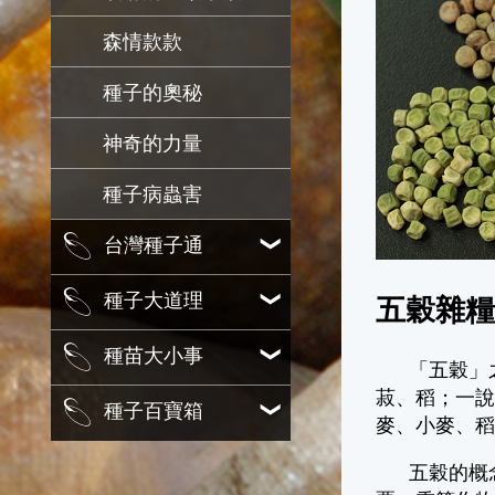
森情款款
種子的奧秘
神奇的力量
種子病蟲害
台灣種子通
種子大道理
五穀雜
種苗大小事
「五穀」之說
菽、稻；一說
種子百寶箱
麥、小麥、稻
五穀的概念