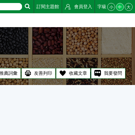
訂閱主題館
會員登入
字級
小
中
大
推薦詞彙
友善列印
收藏文章
我要發問