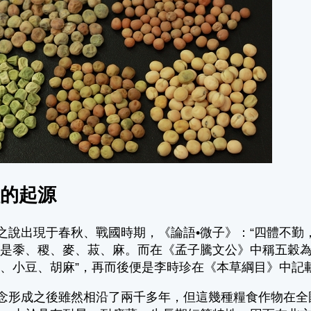
糧的起源
出現于春秋、戰國時期，《論語•微子》：“四體不勤，
是黍、稷、麥、菽、麻。而在《孟子騰文公》中稱五穀為“
、小豆、胡麻”，再而後便是李時珍在《本草綱目》中記載
形成之後雖然相沿了兩千多年，但這幾種糧食作物在全