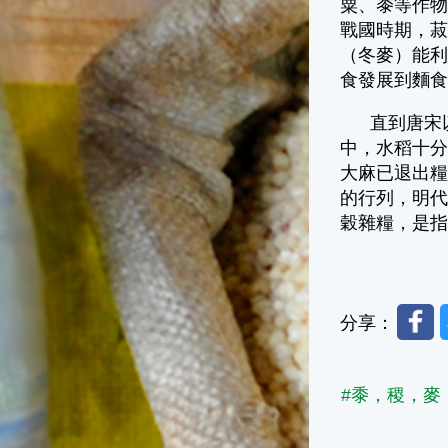
粟、黍等作
戰國時期，菽
（冬麥）能
食發展到麵
直到唐宋以
中，水稻十
大麻已退出
的行列，明
穀雜糧，是
Faceb
分享：
#黍，稷，麥