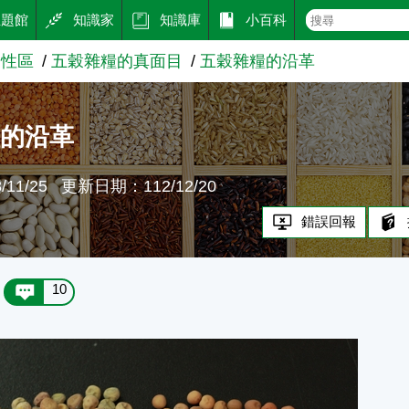
主題館
知識家
知識庫
小百科
知性區
五穀雜糧的真面目
五穀雜糧的沿革
糧的沿革
11/25
更新日期：112/12/20
錯誤回報
10