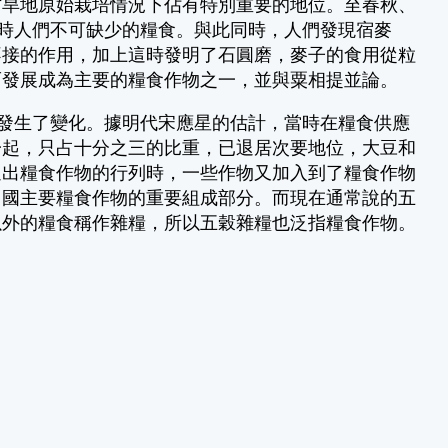
方旱地原始栽培情況下佔有特別重要的地位。至春秋、
當時人們不可缺少的糧食。與此同時，人們發現宿麥
不接的作用，加上這時發明了石圓磨，麥子的食用從粒
而發展成為主要的糧食作物之一，並與粟相提並論。
發生了變化。據明代宋應星的估計，當時在糧食供應
一起，只占十分之三的比重，已退居次要地位，大豆和
退出糧食作物的行列時，一些作物又加入到了糧食作物
中國主要糧食作物的重要組成部分。而現在通常說的五
以外的糧食稱作雜糧，所以五穀雜糧也泛指糧食作物。