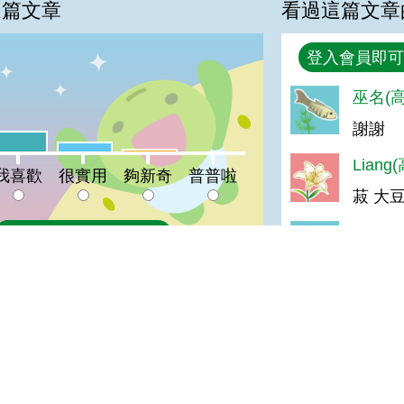
這篇文章
看過這篇文章
回覆
登入會員即可
巫名(高
%
謝謝
喜歡:21%
很實用:10%
夠新奇:3%
普普啦:0%
Lian
我喜歡
很實用
夠新奇
普普啦
菽 大
b663
登入會員即可參加投票
good
莊＊輝(
讚
陳＊智(
好