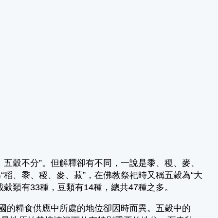
五穀不分”。但解釋卻有不同，一說是黍、稷、麥、
稻、黍、稷、麥、菽”，在佛教祭祀時又稱五穀為“大
穀類有33種，豆類有14種，總共47種之多。
國的糧食供應中所處的地位卻因時而異。五穀中的