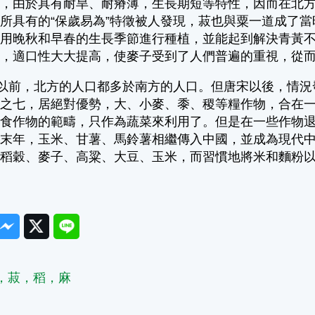
物，由於具有耐旱、耐瘠薄，生長期短等特性，因而在北
所具有的“保歲易為”特徵被人發現，菽也與粟一道成了
利用晚秋和早春的生長季節進行種植，並能起到解決青黃
食，適口性大大提高，使麥子受到了人們普遍的重視，從
前，北方的人口都多於南方的人口。但唐宋以後，情況
分之七，居絕對優勢，大、小麥、黍、稷等糧作物，合在
糧食作物的範疇，只作為蔬菜來利用了。但是在一些作物
代末年，玉米、甘薯、馬鈴薯相繼傳入中國，並成為現代
指稻穀、麥子、高粱、大豆、玉米，而習慣地將米和麵粉
ook
Messenger
Twitter
Line
，菽，稻，麻