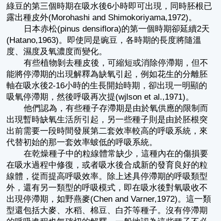
綠豆的第三個時期在吸水後6小時即可出現，同時胚根已
露出種皮外(Morohashi and Shimokoriyama,1972)。
日本赤松(pinus densiflora)的第一個時期卻延續2天
(Hatano,1963)。即使同是豌豆，各時期的長度將隨溫
度、濕度及氧濃度而變化。
有些植物剝去種皮後，可縮短或消除停滯期，但不
能將停滯期的出現解釋為缺氧引起，例如花生的分離胚
軸在吸水後2-16小時的生長開始時期，卻出現一明顯的
吸氧停滯期，然後呼吸再次提(wjlson et al.,1971)。
他們認為，有些種子存滯期是由於氧供應的限制而
出現暫時缺氧生活所引起，另一些種子則是由於胚根突
出前需要一段時間發展第二套效率較高的呼吸系統，來
代替初始的那一套效率蚾低的呼吸系統。
在乾燥種子中的粒線體常缺少，這種內在的傷損要
在吸水過程中修復，或者吸水後合成新的發育良好的粒
線體，從而提高呼吸效率。除上述具停滯期的呼吸類型
外，還有另一類型的呼吸模式，即在吸水後對氧吸收不
出現停滯期，如野燕麥(Chen and Varner,1972)。這一類
型還包括大麥、水稻、棉豆、白芥等種子。沒有停滯期