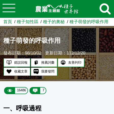
:::
跳到主要內容
農業知識入口網
首頁
種子知性區
種子的奧秘
種子萌發的呼吸作用
種子萌發的呼吸作用
發布日期：98/10/02
更新日期：112/12/20
錯誤回報
推薦詞彙
友善列印
收藏文章
我要發問
16486
7
一、呼吸過程