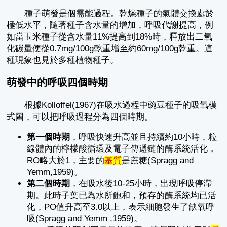
種子萌發是個需能過程。乾燥種子的氣體交換處於
極低水平，隨著種子含水量的增加，呼吸代謝提高，例
如當玉米種子從含水量11%提高到18%時，釋放出二氧
化碳量便從0.7mg/100g乾重增至約60mg/100g乾重。這
種現象也見於多種植物種子。
萌發中的呼吸四個時期
根據Kolloffel(1967)在吸水過程中豌豆種子的吸氧模
式圖，可以把呼吸過程分為四個時期。
第一個時期
，呼吸快速升高並且持續約10小時，粒
線體內的檸檬酸循環及電子傳遞鏈的酶系統活化，
RO略大於1，主要的
基質
是蔗糖(Spragg and
Yemm,1959)。
第二個時期
，在吸水後10-25小時，出現呼吸停滯
期。此時子葉已為水所飽和，預存的酶系統均已活
化，PO值升高至3.0以上，表示細胞發生了缺氧呼
吸(Spragg and Yemm ,1959)。