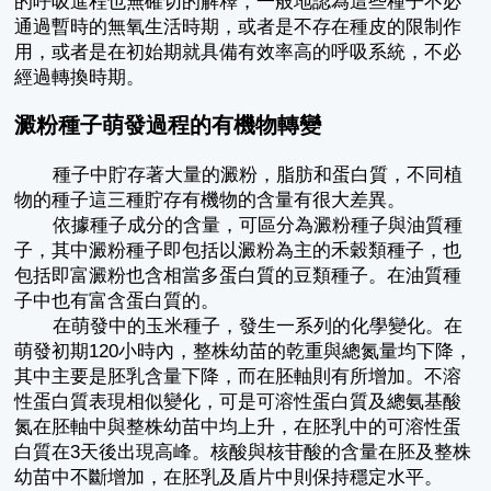
的呼吸進程也無確切的解釋，一般地認為這些種子不必
通過暫時的無氧生活時期，或者是不存在種皮的限制作
用，或者是在初始期就具備有效率高的呼吸系統，不必
經過轉換時期。
澱粉種子萌發過程的有機物轉變
種子中貯存著大量的澱粉，脂肪和蛋白質，不同植
物的種子這三種貯存有機物的含量有很大差異。
依據種子成分的含量，可區分為澱粉種子與油質種
子，其中澱粉種子即包括以澱粉為主的禾穀類種子，也
包括即富澱粉也含相當多蛋白質的豆類種子。在油質種
子中也有富含蛋白質的。
在萌發中的玉米種子，發生一系列的化學變化。在
萌發初期120小時內，整株幼苗的乾重與總氮量均下降，
其中主要是胚乳含量下降，而在胚軸則有所增加。不溶
性蛋白質表現相似變化，可是可溶性蛋白質及總氨基酸
氮在胚軸中與整株幼苗中均上升，在胚乳中的可溶性蛋
白質在3天後出現高峰。核酸與核苷酸的含量在胚及整株
幼苗中不斷增加，在胚乳及盾片中則保持穩定水平。