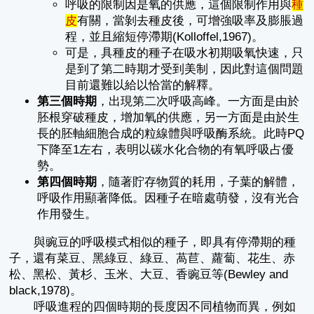
呼吸的限制因是氧的供應，這個限制作用與
種
皮
有關，當剝去種皮後，可增強吸率及膨脹過
程，並且縮短停滯期(Kolloffel,1967)。
可是，具種皮的種子在吸水初期吸氧快速，只
是到了第二時期才受到美制，因此對這個問題
目前還難以給以恰當的解釋。
第三個時期
，出現第二次呼吸高峰。一方面是由於
胚根穿破種皮，增加氧的供應，另一方面是由於生
長的胚軸細胞合成的粒線體與呼吸酶系統。此時PQ
下降至1左右，表明以碳水化合物的有氧呼吸占優
勢。
第四個時期
，隨著貯存物質的耗用，子葉的解體，
呼吸作用顯著降低。因種子在暗處萌發，沒有光合
作用發生。
與豌豆的呼吸模式相似的種子，即具有停滯期的種
子，還有菜豆、黑綠豆、綠豆、萵苣、蘿蔔、花生、赤
松、黑松、黃杉、玉米、大豆、香豌豆等(Bewley and
black,1978)。
呼吸進程的四個時期的長度因不同植物而異，例如