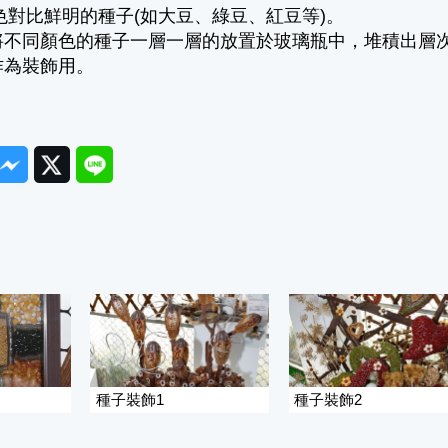
色對比鮮明的種子(如大豆、綠豆、紅豆等)。
將不同顏色的種子一層一層的放置於玻璃瓶中，堆積出層
作為裝飾用。
ook
Messenger
Twitter
Line
種子裝飾1
種子裝飾2