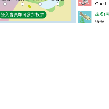
Good
巫名(高
登入會員即可參加投票
謝謝
You L
Good
孫＊華(
感謝分
陳＊智(
好
陳＊雅(
喜歡
油膩(達