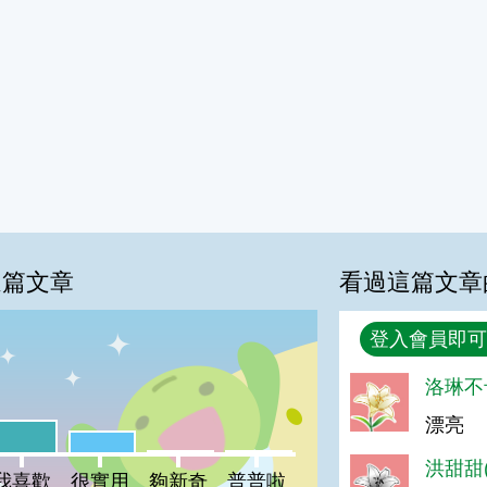
這篇文章
看過這篇文章
回覆
登入會員即可
洛琳不卡
%
漂亮
喜歡:27%
很實用:18%
夠新奇:2%
普普啦:2%
洪甜甜(
我喜歡
很實用
夠新奇
普普啦