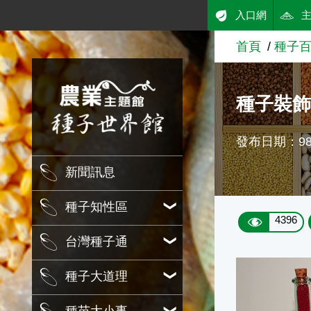
:::
入口網
跳到主要內容
首頁
種子
農業知識入口網
種子裝
發布日期：98/
新聞訊息
種子知性區
4396
台灣種子通
種子大道理