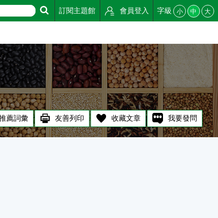
訂閱主題館
會員登入
字級
小
中
大
推薦詞彙
友善列印
收藏文章
我要發問