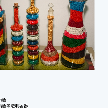
飾
奶瓶
璃瓶等透明容器