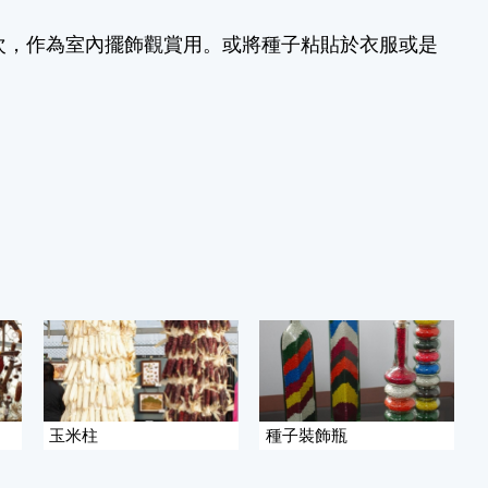
次，作為室內擺飾觀賞用。或將種子粘貼於衣服或是
玉米柱
種子裝飾瓶