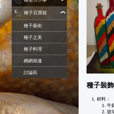
種苗大小事
種子百寶箱
種子藝術
種子之美
種子料理
網網相連
討論區
種子裝
材料：
牛
玻