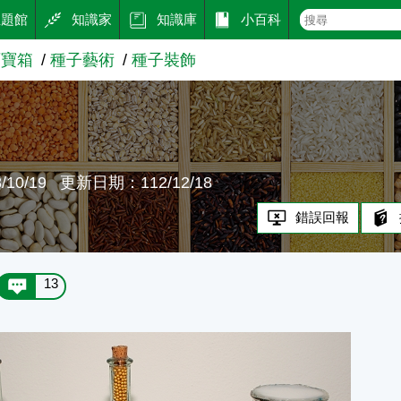
主題館
知識家
知識庫
小百科
百寶箱
種子藝術
種子裝飾
飾
10/19
更新日期：112/12/18
錯誤回報
13