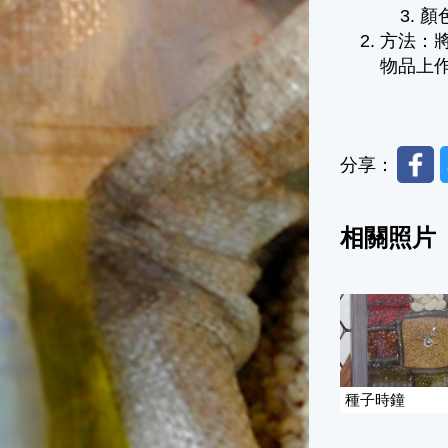
顏
方法：
物品上
Faceb
分享：
相關照片
種子時鐘