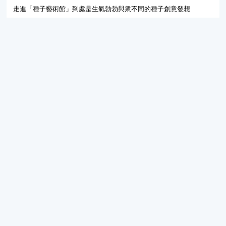
走進「種子藝術館」到處是生氣勃勃與衆不同的種子創意發想