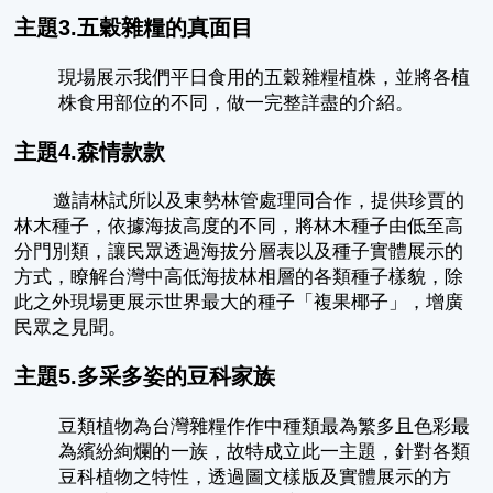
主題3.五穀雜糧的真面目
現場展示我們平日食用的五穀雜糧植株，並將各植
株食用部位的不同，做一完整詳盡的介紹。
主題4.森情款款
邀請林試所以及東勢林管處理同合作，提供珍賈的
林木種子，依據海拔高度的不同，將林木種子由低至高
分門別類，讓民眾透過海拔分層表以及種子實體展示的
方式，瞭解台灣中高低海拔林相層的各類種子樣貌，除
此之外現場更展示世界最大的種子「複果椰子」，增廣
民眾之見聞。
主題5.多采多姿的豆科家族
豆類植物為台灣雜糧作作中種類最為繁多且色彩最
為繽紛絢爛的一族，故特成立此一主題，針對各類
豆科植物之特性，透過圖文樣版及實體展示的方