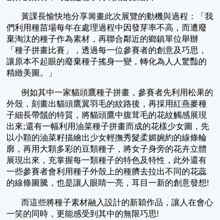
黃課長愉快地分享籌畫此次展覽的動機與過程：「我
們利用種苗場每年在處理過程中因發芽率不高，而遭廢
棄淘汰的種子作為素材，再聯合鄰近的鄉鎮單位舉辦
「種子拼畫比賽」，透過每一位參賽者的創意及巧思，
讓原本不起眼的廢棄種子搖身一變，轉化為人人驚豔的
精緻美圖。」
例如其中一家貓頭鷹種子拼畫，參賽者先利用松果的
外殼，刻畫出貓頭鷹翼羽毛的紋路後，再採用紅燕麥種
子細長帶鬚的特質，將貓頭鷹中腹茸毛的花紋觸感展現
出來;還有一幅利用油菜種子拼畫而成的花樣少女圖，先
以小顆的油菜籽描繪出少女輕撫秀髮柔媚婉約的線條輪
廓，再用大顆多彩的豆類種子，將女子身旁的花卉立體
展現出來，充掌握每一類種子的特色及特性，此外還有
一些參賽者會利用種子外殼上的種臍去拉出不同的花蕊
的線條圖騰，也是讓人眼睛一亮，耳目一新的創意發想!
而這些將種子素材融入設計的新穎作品，讓人在會心
一笑的同時，更能感受到其中的無限巧思!