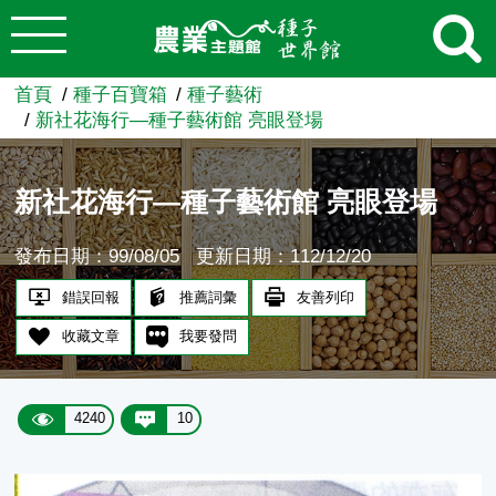
:::
跳到主要內容
農業知識入口網
首頁
種子百寶箱
種子藝術
新社花海行—種子藝術館 亮眼登場
新社花海行—種子藝術館 亮眼登場
發布日期：99/08/05
更新日期：112/12/20
錯誤回報
推薦詞彙
友善列印
收藏文章
我要發問
4240
10