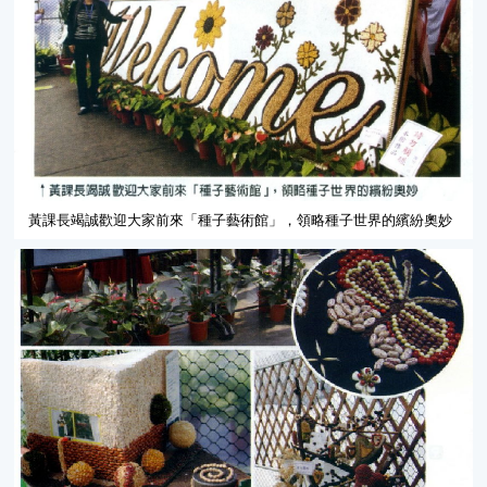
黃課長竭誠歡迎大家前來「種子藝術館」，領略種子世界的繽紛奧妙