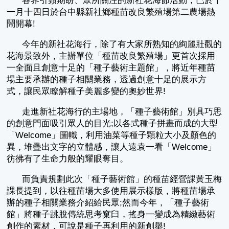
各界引頸期盼、眾所關注的新社花海節活動，已於十
一月十四日於台中縣新社鄉種苗改良繁殖場第二農場熱
鬧開幕!
今年的新社花海行，除了有大家所熟知的絢麗壯觀的
花海景致外，主辦單位「種苗改良繁殖場」更首次採用
一全面且創意十足的「種子藝術主題館」，將近年種苗
場主要承辦的種子相關業務，透過創意十足的展示方
式，讓民眾瞭解種子美麗多變的奧妙世界!
走進新社花海行的主場地，「種子藝術館」別具巧思
的創意門面吸引眾人的目光;以各式種子拼畫而成的大型
「Welcome」圖幟，利用油菜等種子顆粒大小及顏色的
異，堆疊出文字的立體感，讓人遠袁一看「Welcome」
彷彿有了生命力般的耀眼奪目。
而負責規劃此次「種子藝術館」的種苗經營課黃玉梅
課長提到，以往種苗場大多使用展示樣版，將種苗場承
辦的種子相關業務介紹給民眾;然而今年，「種子藝術
館」將種子跳脫傳統思考窠臼，搖身一變成為精緻藝術
創作的素材，可說是種子再利用的新創舉!