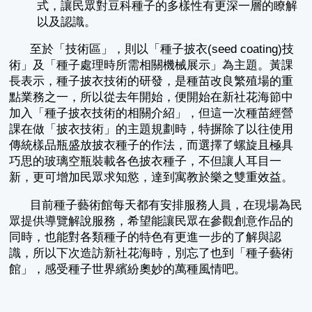
式，讓民眾對豆科種子的多樣性有更深一層的瞭解
以及認識。
至於「技術區」，則以「種子披衣(seed coating)技
術」及「種子處理時所需相關機械展示」為主題。黃課
長表示，種子披衣技術的研發，是種苗改良繁殖場的重
點業務之一，所以從去年開始，便開始在新社花海節中
加入「種子披衣技術的相關介紹」，但這一次種苗經營
課在做「披衣技術」的主題規劃時，特摒除了以往使用
傳統樣品瓶盛放披衣種子的作法，而選擇了螺旋且極具
巧思的玻璃空瓶裝載各色披衣種子，不但讓人耳目一
新，更可增加民眾求知慾，達到寓教於樂之雙重效益。
目前種子藝術館每天都有安排服務人員，在現場為民
眾提供導覽解說服務，希望能讓民眾在參觀創意作品的
同時，也能對各類種子的特色有更進一步的了解與認
識，所以下次造訪新社花海時，別忘了也到「種子藝術
館」，感受種子世界繽紛奧妙的萬種風情吧。