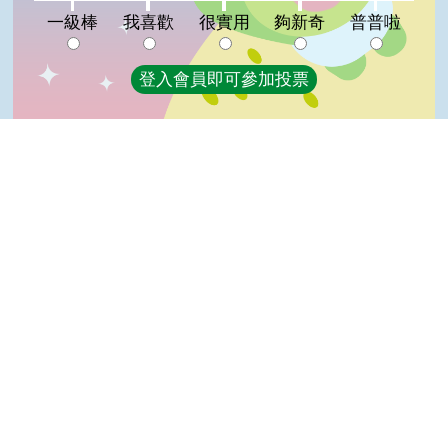
夠新奇:0%
普普啦:0%
一級棒
我喜歡
很實用
夠新奇
普普啦
登入會員即可參加投票
看過這篇文章的人說
5 則留言
回覆
登入會員即可參加留言
Top
Malain(達人級會員)發表於 114/09/04
原來竹子屬於禾本科~
楊＊慶(高手級會員)發表於 113/07/29
讚?
齡(達人級會員)發表於 107/06/28
GOOD
菁菁(達人級會員)發表於 107/06/28