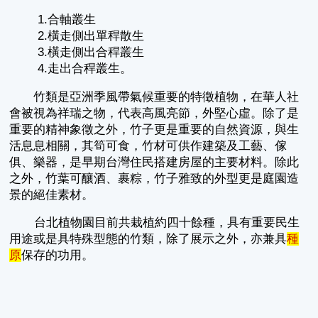
1.合軸叢生
2.橫走側出單稈散生
3.橫走側出合稈叢生
4.走出合稈叢生。
竹類是亞洲季風帶氣候重要的特徵植物，在華人社
會被視為祥瑞之物，代表高風亮節，外堅心虛。除了是
重要的精神象徵之外，竹子更是重要的自然資源，與生
活息息相關，其筍可食，竹材可供作建築及工藝、傢
俱、樂器，是早期台灣住民搭建房屋的主要材料。除此
之外，竹葉可釀酒、裹粽，竹子雅致的外型更是庭園造
景的絕佳素材。
台北植物園目前共栽植約四十餘種，具有重要民生
用途或是具特殊型態的竹類，除了展示之外，亦兼具
種
原
保存的功用。