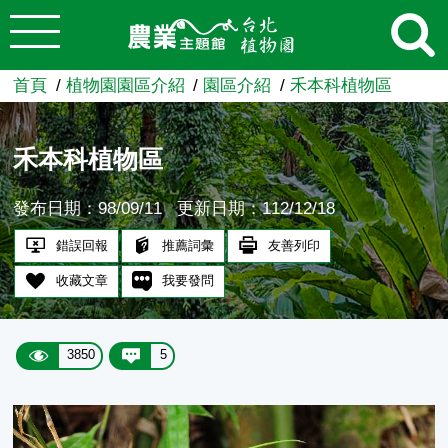
:::
跳到主要內容
農業知識入口網
首頁
植物園園區介紹
園區介紹
禾本科植物區
禾本科植物區
發布日期：98/09/11
更新日期：112/12/18
錯誤回報
推薦詞彙
友善列印
收藏文章
我要發問
3850
5