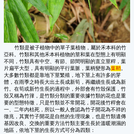
竹類是被子植物中的單子葉植物，屬於禾本科的竹
亞科。竹類和其他禾本科植物的莖和葉在型態上有明顯
不同，竹類具有中空、有節、節間明顯的直立莖稈，葉
片扁平大型，具有明顯的平行葉脈，葉柄變形為
葉鞘
。
大多數竹類都是靠地下莖繁殖，地下莖上有許多的芽
體，在雨季之時長大出土長成新筍，再繼續生長成為新
竹。在筍或新竹生長的過程中，外部會有竹殼保護，竹
殼又稱為竹籜，是竹類分類的重要依據竹類的花也是重
要的型態特徵，只是竹類並不常開花，開花後竹稈會在
一、二年內枯死，所以一般人會認為竹子開花為不祥的
徵兆，其實竹子開花是自然的生理現象，也是竹類遺傳
基因改良、交換的重要方法竹類主要生長於溫暖潮濕的
地區，依地下莖的生長方式可分為四類：