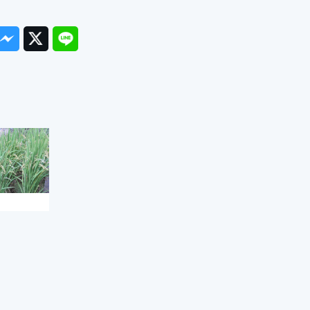
ook
Messenger
Twitter
Line