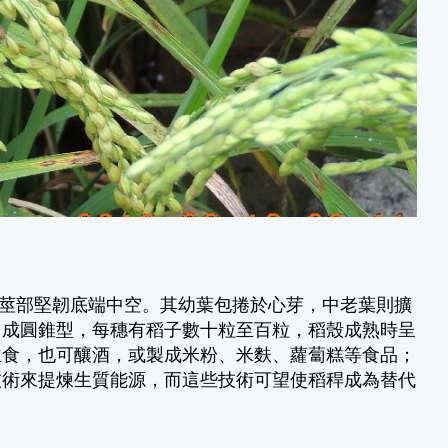
莖部堅韌底端中空。其幼葉包捲於心芽，中老葉則擴
，成圓錐型，每穗有稻子數十粒至百粒，稻殼成熟時呈
主食，也可釀酒，或製成米粉、米麩、蘿蔔糕等食品；
技術來提煉生質能源，而這些技術可望使稻稈成為替代