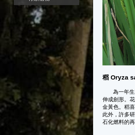
稻 Oryza 
為一年生草本
伸成劍形。
金黃色。稻
此外，許多
石化燃料的