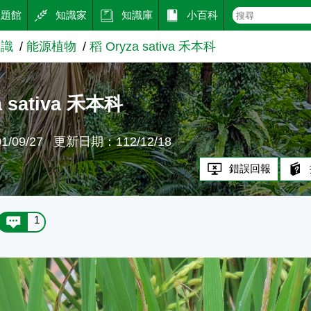
主題館
知識家
知識庫
小百科
知識
能源植物
稻 Oryza sativa 禾本科
a sativa 禾本科
/09/27
更新日期：112/12/18
錯誤回報
1