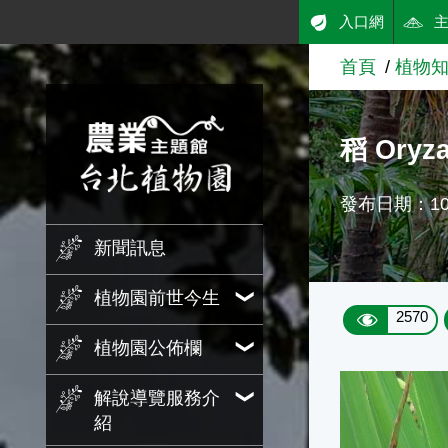
:::
入口網
跳到主要內容
首頁
植物
農業知識入口網
稻 Oryz
發布日期：101
新聞訊息
植物園前世今生
2570
植物園公佈欄
解說導覽服務介
紹