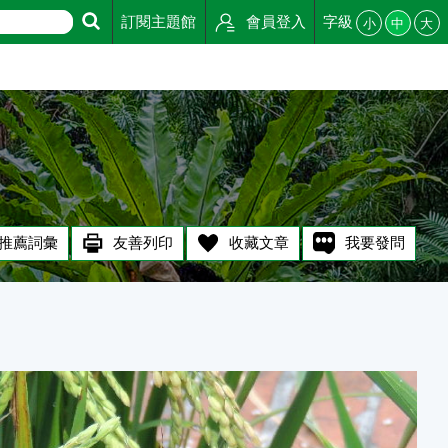
訂閱主題館
會員登入
字級
小
中
大
推薦詞彙
友善列印
收藏文章
我要發問