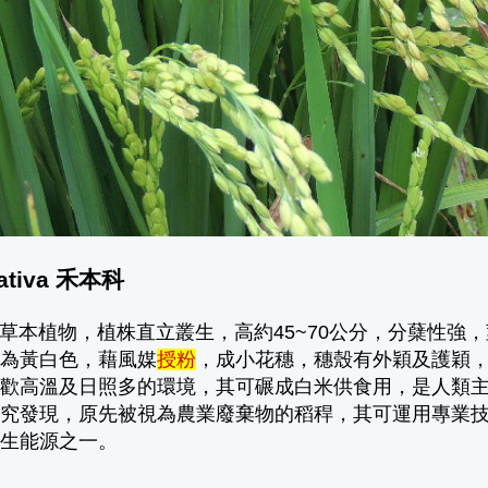
sativa 禾本科
植物，植株直立叢生，高約45~70公分，分蘖性強，
花為黃白色，藉風媒
授粉
，成小花穗，穗殼有外穎及護穎
喜歡高溫及日照多的環境，其可碾成白米供食用，是人類
研究發現，原先被視為農業廢棄物的稻稈，其可運用專業
再生能源之一。