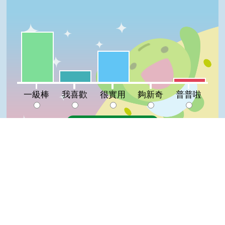
一級棒:52%
很實用:32%
我喜歡:12%
普普啦:4%
夠新奇:0%
一級棒
我喜歡
很實用
夠新奇
普普啦
登入會員即可參加投票
看過這篇文章的人說
3 則留言
Top
回覆
登入會員即可參加留言
早晨微風(達人級會員)發表於 110/05/21
玉米很有營養