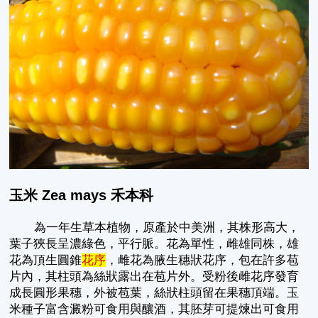
玉米 Zea mays 禾本科
為一年生草本植物，原產於中美洲，其株形高大，
葉子狹長呈濃綠色，平行脈。花為單性，雌雄同株，雄
花為頂生圓錐
花序
，雌花為腋生穗狀花序，包在許多苞
片內，其柱頭為絲狀露出在苞片外。受粉後雌花序發育
成長圓形果穗，外被苞葉，絲狀柱頭留在果穗頂端。玉
米種子富含澱粉可食用與釀酒，其胚芽可提煉出可食用