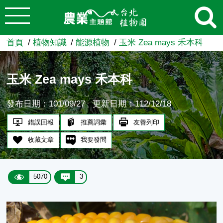
:::
跳到主要內容
農業知識入口網
首頁
植物知識
能源植物
玉米 Zea mays 禾本科
玉米 Zea mays 禾本科
發布日期：101/09/27
更新日期：112/12/18
錯誤回報
推薦詞彙
友善列印
收藏文章
我要發問
5070
3