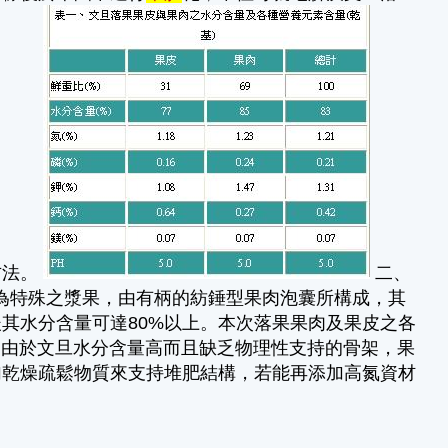
方法。
二、
芸香科，果實為特殊之漿果，由有柄的紡錘型果肉泡囊所構成，其
其水分含量可達80%以上。本次落果果肉及果皮之各
性。由於文旦水分含量高而且缺乏物理性支持的骨架，果
加乾燥疏鬆物質來支持堆肥結構，若能再添加高氮資材