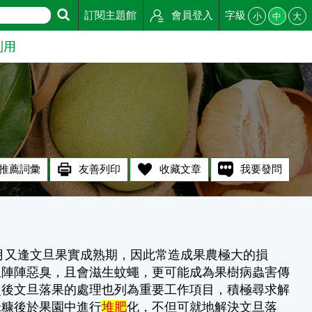
訂閱主題館
會員登入
字級
小
中
大
利用
推薦詞彙
友善列印
收藏文章
我要發問
又逢文旦果實成熟期，因此常造成果農極大的損
生陣陣惡臭，且會滋生蚊蠅，更可能成為果樹病蟲害傳
災後文旦落果的處理也列為重要工作項目，積極尋求解
米糠後於果園中進行
堆肥
化，不但可就地解決文旦落