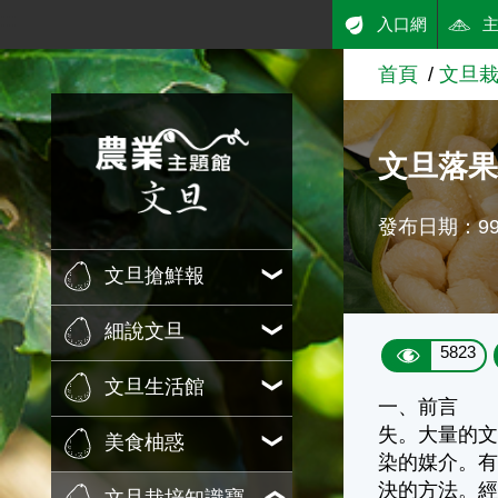
:::
入口網
跳到主要內容
首頁
文旦
農業知識入口網
文旦落
發布日期：99/
文旦搶鮮報
細說文旦
5823
文旦生活館
一、前言 
失。大量的
美食柚惑
染的媒介。
決的方法。