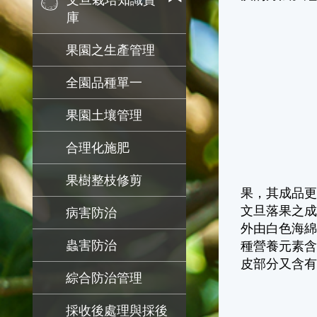
文旦栽培知識寶
庫
果園之生產管理
全園品種單一
果園土壤管理
合理化施肥
果樹整枝修剪
果，其成品
文旦落果之成份
病害防治
外由白色海綿
蟲害防治
種營養元素含
皮部分又含
綜合防治管理
採收後處理與採後