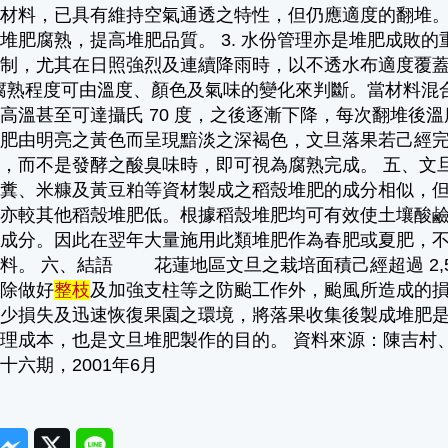
要材料，已具有維持空氣通透之特性，但仍應適度的翻堆
堆肥腐熟，提高堆肥品質。 3. 水份管理亦是堆肥成敗
控制，尤其在日照強烈及連續降雨時，以不透水布適度覆
堆肥腐熟程度可由溫度、顏色及氣味的變化來判斷。當材料
高溫甚至可達攝氏 70 度，之後逐漸下降，每次翻堆後
堆肥由明亮之黃色而呈現黯淡之深褐色，文旦落果若己經
味，而不是發酵之酸臭味時，即可視為腐熟完成。 五、
雞糞、米糠及黃豆粕等資材製成之稻殼堆肥的成分相似，
量亦較其他稻殼堆肥低。根據稻殼堆肥均可有效使土壤酸
養成分。因此在翌年大量施用此類堆肥作為春肥或夏肥，
料。 六、結語 花蓮地區文旦之栽培面積己經超過 2,
時除做好
整枝
及加強支柱等之防颱工作外，颱風所造成的
減少損失及迅速恢復果園之環境，將落果收集後製成堆肥
理成本，也是文旦堆肥製作的目的。 資料來源：陳吉村
十六期，2001年6月
ook
Messenger
Twitter
Line