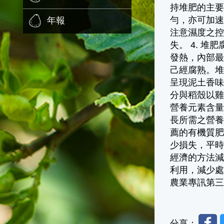
持堆肥的主
勻，亦可加速
年報
注意濕度之
失。 4. 
發熱，內部最
己經腐熟。
呈現泥土香
分與稻殼以
營養元素含
長所需之營
薦的有機質肥
少損失，平
經濟的方法
利用，減少處
農業專訊第三
Faceb
分享：