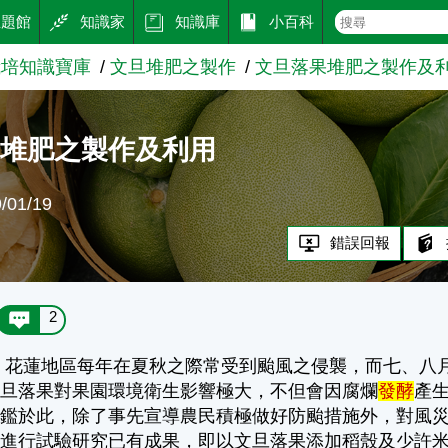
主題館
知識家
知識庫
小百科
栽培知識寶庫
文旦堆肥之製作
文旦落果堆肥之製作及
果堆肥之製作及利用
01/19
錯誤回報
2
花蓮地區每年在夏秋之際常受到颱風之侵襲，而七、八月
文旦落果對果園環境衛生影響極大，不但會因腐爛
發酵
產
有鑑於此，除了事先宣導農民積極做好防颱措施外，對風
經進行試驗研究已有成果，即以文旦落果添加稻殼及少許