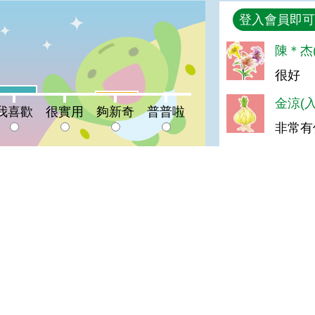
回覆
登入會員即可
%
陳＊杰(
很好
喜歡:10%
夠新奇:3%
很實用:0%
普普啦:0%
金涼(入
我喜歡
很實用
夠新奇
普普啦
非常有
登入會員即可參加投票
宣告
地址：100212 臺北市中正區南海路 37 號
策
電話：(02)2381-2991
放宣告
服務時間：AM8:30~PM5:30
箱
版權所有 © 2026 MOA All Rights Reserved.