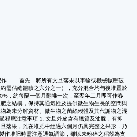
製作 首先，將所有文旦落果以車輪或機械輾壓破
，約需佔總體積之六分之一），充分混合均勻後堆置於
60%，約每隔一個月翻堆一次，至翌年二月即可作春
堆肥之結構，保持其通氣性及提供微生物生長的空間與
成物為未分解資材、微生物之菌絲殘體及其代謝物之混
製作過程應注意事項 1. 文旦外皮含有臘質及油腺，有抑
文旦落果，雖在堆肥中經過六個月仍具完整之果形，乃
. 製作堆肥時需注意通氣調節，雖以未粉碎之稻殼為支