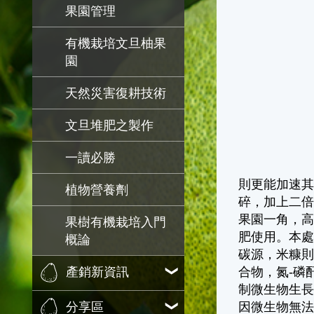
果園管理
有機栽培文旦柚果
園
天然災害復耕技術
文旦堆肥之製作
一讀必勝
則更能加速
植物營養劑
碎，加上二
果園一角，高
果樹有機栽培入門
肥使用。本
概論
碳源，米糠
合物，氮-磷酐
產銷新資訊
制微生物生
因微生物無法
分享區