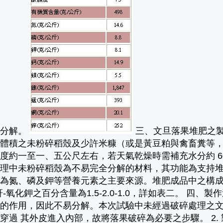
其分解。
三、文旦落果堆肥之
倍體積之未粉碎稻殼及少許米糠（或是黃豆粕與禽畜糞等
度約一至一、五公尺左右，若天氣乾燥時需補充水分約 
處理中未粉碎稻殼為不易完全分解的材料，其功能為支持
則為氮、磷及鉀等營養元素之主要來源。堆肥成品中之構
-氧化鉀之百分含量為1.5-2.0-1.0，詳如表二。 四、
長的作用，因此不易分解。本次試驗中未經過破碎處理之
穿過 其外皮進入內部，故將落果破碎為必要之步驟。 2