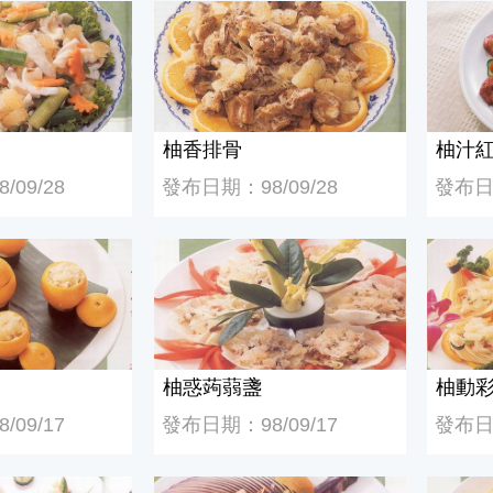
柚香排骨
柚汁紅
柚香排骨
柚汁
09/28
發布日期：98/09/28
發布日期
柚惑蒟蒻盞
柚動彩
柚惑蒟蒻盞
柚動
09/17
發布日期：98/09/17
發布日期
柚香霸王手
皮蛋