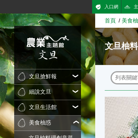
:::
入口網
跳到主要內容
首頁
美食
農業知識入口網
文旦柚
文旦搶鮮報
細說文旦
鄉間小路
文旦生活館
美食柚惑