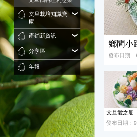
文旦柚料理創意菜
文旦栽培知識寶
庫
產銷新資訊
鄉間小
分享區
發布日期：98
年報
文旦愛之船
文旦愛之船
發布日期：98/