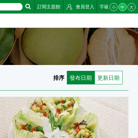
訂閱主題館
會員登入
字級
小
中
大
排序
發布日期
更新日期
天