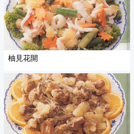
柚見花開
柚香排骨