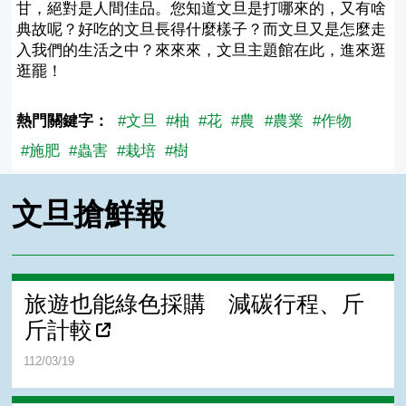
甘，絕對是人間佳品。您知道文旦是打哪來的，又有啥
典故呢？好吃的文旦長得什麼樣子？而文旦又是怎麼走
入我們的生活之中？來來來，文旦主題館在此，進來逛
逛罷！
熱門關鍵字：
#文旦
#柚
#花
#農
#農業
#作物
#施肥
#蟲害
#栽培
#樹
文旦搶鮮報
旅遊也能綠色採購 減碳行程、斤
斤計較
112/03/19