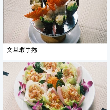
文旦蝦手捲
柚子蝦鬆