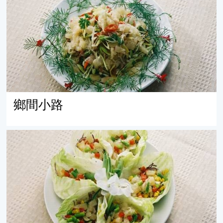
鄉間小路
柚見秋天