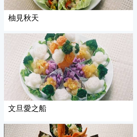
柚見秋天
文旦愛之船
文旦愛之船
文旦蝦手捲