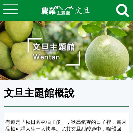
:::
跳到主要內容
農業知識入口網
:::
文旦主題館概說
有道是「秋日園林柚子多」，秋高氣爽的日子裡，賞月
品柚可謂人生一大快事。尤其文旦甜酸適中，喉韻回