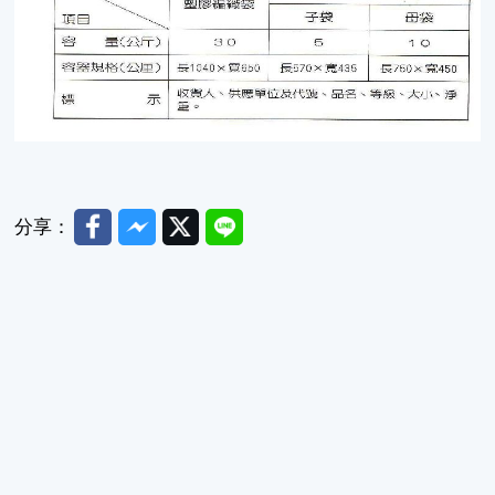
Facebook
Messenger
Twitter
Line
分享：