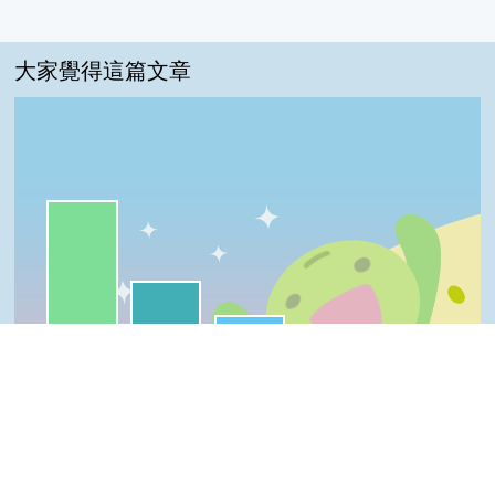
大家覺得這篇文章
一級棒:63%
我喜歡:25%
很實用:9%
普普啦:3%
夠新奇:0%
一級棒
我喜歡
很實用
夠新奇
普普啦
Top
登入會員即可參加投票
看過這篇文章的人說