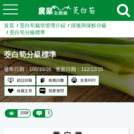
:::
跳到主要內容
農業知識入口網
首頁
茭白筍栽培管理介紹
採後與保鮮分級
茭白筍分級標準
茭白筍分級標準
發布日期：100/10/26
更新日期：112/12/15
錯誤回報
推薦詞彙
友善列印
收藏文章
我要發問
1598
5