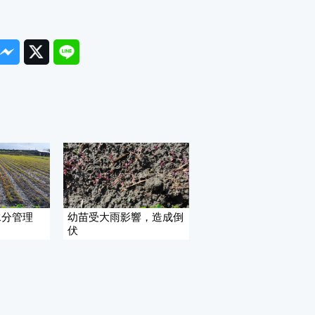
ook
Messenger
Twitter
Line
水分管理
幼苗受大雨影響，造成倒
伏