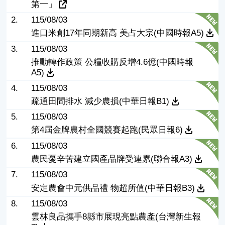
第一」
2.
115/08/03
進口米創17年同期新高 美占大宗(中國時報A5)
3.
115/08/03
推動轉作政策 公糧收購反增4.6億(中國時報
A5)
4.
115/08/03
疏通田間排水 減少農損(中華日報B1)
5.
115/08/03
第4屆金牌農村全國競賽起跑(民眾日報6)
6.
115/08/03
農民憂辛苦建立國產品牌受連累(聯合報A3)
7.
115/08/03
安定農會中元供品禮 物超所值(中華日報B3)
8.
115/08/03
雲林良品攜手8縣市展現亮點農產(台灣新生報