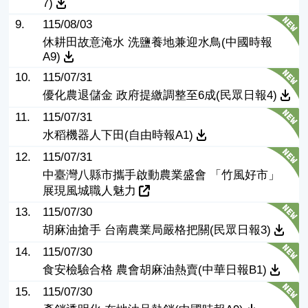
7)
9.
115/08/03
休耕田故意淹水 洗鹽養地兼迎水鳥(中國時報
A9)
10.
115/07/31
優化農退儲金 政府提繳調整至6成(民眾日報4)
11.
115/07/31
水稻機器人下田(自由時報A1)
12.
115/07/31
中臺灣八縣市攜手啟動農業盛會 「竹風好市」
展現風城職人魅力
13.
115/07/30
胡麻油搶手 台南農業局嚴格把關(民眾日報3)
14.
115/07/30
食安檢驗合格 農會胡麻油熱賣(中華日報B1)
15.
115/07/30