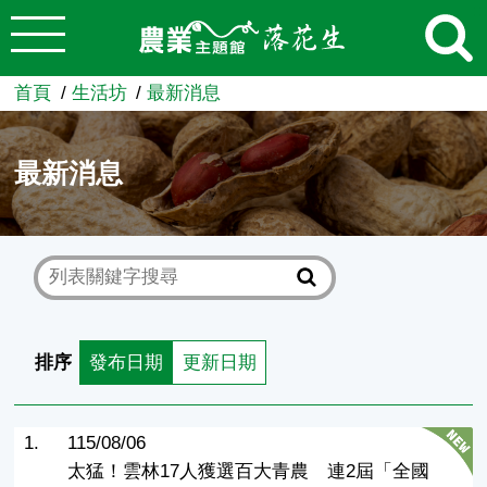
:::
跳到主要內容
農業知識入口網
首頁
生活坊
最新消息
最新消息
排序
發布日期
更新日期
1.
115/08/06
太猛！雲林17人獲選百大青農 連2屆「全國