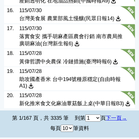
產銷透明化 在地油品熱銷(中國時報A9)
16.
115/07/30
台灣美食展 農業部風土慢釀(民眾日報14)
17.
115/07/30
落實食安 攜手胡麻產區農會行銷 南市農局推
廣胡麻油(台灣新生報6)
18.
115/07/28
黃偉哲讚中央農保 冷鏈措施(臺灣時報6)
19.
115/07/28
助攻國產香米 台中194號種原穩定(自由時報
A1)
20.
115/07/28
新化推米食文化麻油蕈菇飯上桌(中華日報B3)
第 1/167 頁，共 3335 筆
到第
頁
下一頁
每頁
筆資料