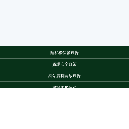
隱私權保護宣告
:::
資訊安全政策
網站資料開放宣告
網站服務信箱
地址：100212 臺北市中正區南海路 37 號
電話：(02)2381-2991
服務時間：AM8:30~PM5:30
Top
版權所有 © 2026 MOA All Rights Reserved.